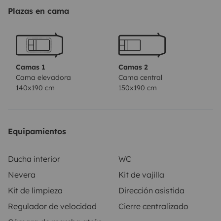
Pour votre confort, le lit central de 150x190 cm ainsi
Plazas en cama
que le lit pavillon de 140x200 cm sont équipés de
matelas Bultex.
Vous disposerez à l'intérieur de nombreux rangements
très pratiques et dans la soute traversante aménagée,
Camas 1
Camas 2
des caisses ainsi qu'une grande malle de rangement.
Cama elevadora
Cama central
140x190 cm
150x190 cm
L'ensemble des ouvrants et la porte sont équipés de
moustiquaires et d'occultants.
Nous vous mettons à disposition gratuitement tous les
Equipamientos
produits ménager et de 1ère nécessité : Huile, sel,
poivre, sucre, essuie tout, papier WC, produit pour la
Ducha interior
WC
cassette WC.
Nevera
Kit de vajilla
Pour vos moments de détente à l'extérieur, vous
Kit de limpieza
Dirección asistida
trouverez une table pliante et 4 chaises.
Regulador de velocidad
Cierre centralizado
N'hésitez pas à nous contacter pour tout