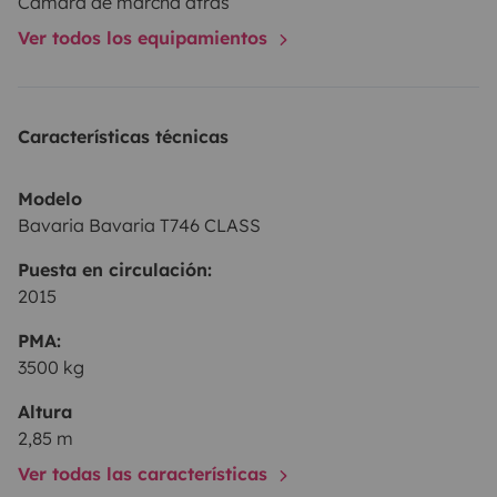
Cámara de marcha atrás
renseignement ou demande complémentaire.
Ver todos los equipamientos
Attention, les départs peuvent se faire de Moirans ou
d'Apprieu.
Pour des raisons professionnelles et d'organisation,
Características técnicas
Du lundi au vendredi, aucun départ ou retour ne sera
effectué avant 17h.
Modelo
Au plaisir !
Bavaria Bavaria T746 CLASS
Geoffrey et Magalie
Puesta en circulación:
2015
PMA:
3500 kg
Altura
2,85 m
Ver todas las características