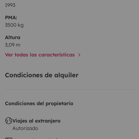
de Combustível – 100€
Limite de quilómetros diários –
1993
100KM
Valor Caução - 700€ (em dinheiro ou
PMA:
transferência bancária)
(Caução entregue até 72hs
3500 kg
após check out, para verificação de todos os
equipamentos, coimas, portagens, entre outros)
Altura
3,09 m
Ver todas las características
Condiciones de alquiler
Condiciones del propietario
Viajes al extranjero
Autorizado