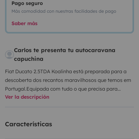
Pago seguro
Más comodidad con nuestras facilidades de pago
Saber más
Carlos te presenta tu autocaravana
capuchina
Fiat Ducato 2.5TD
A Koalinha está preparada para a
descoberta dos recantos maravilhosos que temos em
Portugal.
Equipada com tudo o que precisa para
Ver la descripción
parquear onde quiser de forma autónoma.
- Lotação: 6
pessoas e 5 dormidas.
- 1 Cama de casal sempre
montada (cappuccino) + 1 cama de casal (montar
Características
mesa da sala) + 1 cama single no sofá da sala
- WC
com duche separado
- Sanita química com cassete
-