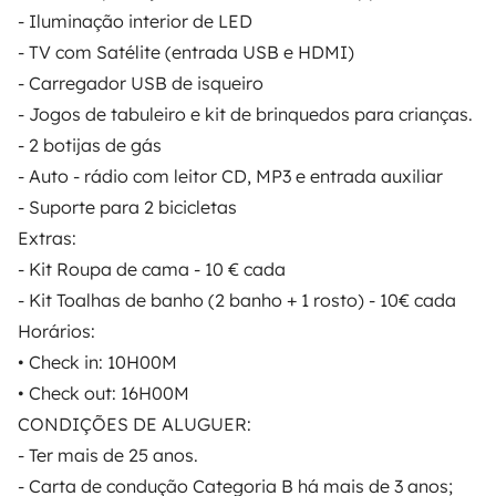
3.84/5 sobre 1170 opiniones de usuarios en Trusted
- Iluminação interior de LED
Shops
- TV com Satélite (entrada USB e HDMI)
- Carregador USB de isqueiro
Instagram
X
Pinterest
Facebook
- Jogos de tabuleiro e kit de brinquedos para crianças.
- 2 botijas de gás
- Auto - rádio com leitor CD, MP3 e entrada auxiliar
ALQUILER AUTOCARAVANAS
- Suporte para 2 bicicletas
Extras:
¿Cómo funciona?
- Kit Roupa de cama - 10 € cada
Alquilar una autocaravana
- Kit Toalhas de banho (2 banho + 1 rosto) - 10€ cada
Horários:
Tus primeros pasos en autocaravana
• Check in: 10H00M
Las opiniones de nuestros usuarios
• Check out: 16H00M
Ayuda viajero
CONDIÇÕES DE ALUGUER:
- Ter mais de 25 anos.
- Carta de condução Categoria B há mais de 3 anos;