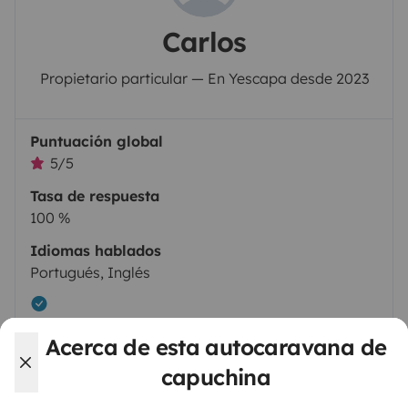
Carlos
Propietario particular — En Yescapa desde 2023
Puntuación global
5/5
Tasa de respuesta
100 %
Idiomas hablados
Portugués, Inglés
Perfil certificado
Acerca de esta autocaravana de
capuchina