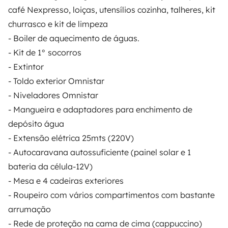
café Nexpresso, loiças, utensílios cozinha, talheres, kit
churrasco e kit de limpeza
- Boiler de aquecimento de águas.
- Kit de 1° socorros
A partir de
- Extintor
Solicitud de alquiler
70 €
/día
- Toldo exterior Omnistar
- Niveladores Omnistar
- Mangueira e adaptadores para enchimento de
depósito água
- Extensão elétrica 25mts (220V)
Yescapa es una plataforma que facilita y asegura el
- Autocaravana autossuficiente (painel solar e 1
alquiler de autocaravanas y furgonetas campers entre
bateria da célula-12V)
particulares. La plataforma tiene el papel de
intermediario de confianza y propone una solución
- Mesa e 4 cadeiras exteriores
llave en mano para unas vacaciones en total libertad y
- Roupeiro com vários compartimentos com bastante
seguridad.
arrumação
- Rede de proteção na cama de cima (cappuccino)