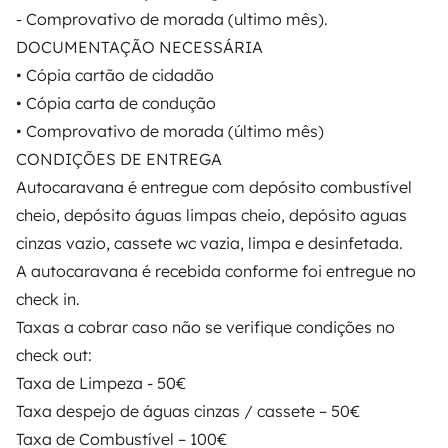
PROPIETARIOS
- Comprovativo de morada (ultimo mês).
DOCUMENTAÇÃO NECESSÁRIA
Anunciar un vehículo
• Cópia cartão de cidadão
Contrato de alquiler
• Cópia carta de condução
• Comprovativo de morada (último mês)
Seguros de alquiler
CONDIÇÕES DE ENTREGA
Asistencias de alquiler
Autocaravana é entregue com depósito combustível
cheio, depósito águas limpas cheio, depósito aguas
Ayuda propietario
cinzas vazio, cassete wc vazia, limpa e desinfetada.
A autocaravana é recebida conforme foi entregue no
check in.
Taxas a cobrar caso não se verifique condições no
Medios de pago seguros
Pago en varios plazos
check out:
Taxa de Limpeza - 50€
Descargar en
Disponible en
Taxa despejo de águas cinzas / cassete – 50€
App Store
Google Play
Taxa de Combustível – 100€