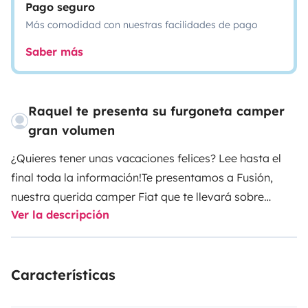
Pago seguro
Más comodidad con nuestras facilidades de pago
Saber más
Raquel te presenta su furgoneta camper
gran volumen
¿Quieres tener unas vacaciones felices? Lee hasta el
final toda la información!
Te presentamos a Fusión,
nuestra querida camper Fiat que te llevará sobre
Ver la descripción
ruedas a tu siguiente aventura. ¿Dónde comienza la
experiencia? Te adelantamos que empieza de la mano
de Mistervan, la empresa que elegimos como
Características
encargada de que esté siempre perfectamente
cuidada y limpia para todos los viajeros que eligen a