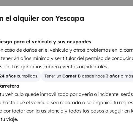
n el alquiler con Yescapa
iesgo para el vehículo y sus ocupantes
en caso de daños en el vehículo y otros problemas en la carr
tener 24 años mínimo y ser titular del permiso de conducir
sión. Las garantías cubren eventos accidentales.
24 años
 cumplidos
Tener un 
Carnet B
 desde hace 
3 años
 o má
carretera
tu vehículo quede inmovilizado por avería o incidente, será
Nevera
ia hasta que el vehículo sea reparado o se organice tu regre
Kit de limpieza
o contactar con la asistencia y todos los pasos a seguir en 
Cafetera
u viaje.
Regulador de velocidad