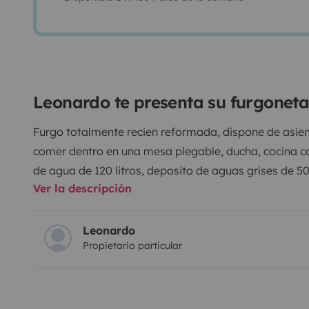
Leonardo te presenta su furgonet
Furgo totalmente recien reformada, dispone de asien
comer dentro en una mesa plegable, ducha, cocina co
de agua de 120 litros, deposito de aguas grises de 50l
Ver la descripción
Boiler para el agua caliente, aire acondicionado, tv 
la que podrás encender cualquier aparato de hasta 
tomas de 12v, utensilios de cocina, cama de 1.30x 180
Leonardo
Propietario particular
cama, placa solar, peldaño electronico, wc portátil 
de deposito Vamos todo lo que necesitas para disfrut
sentir el mundo camper.