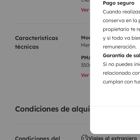
Pago seguro
Ver todos los equipami
Cuando realizas
conserva en la 
propietario te 
Características 
Modelo
y si todo va bie
Mercedes Sprinter 313 cd
técnicas
remuneración.
Garantía de sa
PMA:
Si no puedes ini
3500 kg
relacionado con
Ver todas las caracterí
cumplan con tus
Condiciones de alquiler
Condiciones del 
Viajes al extranjero