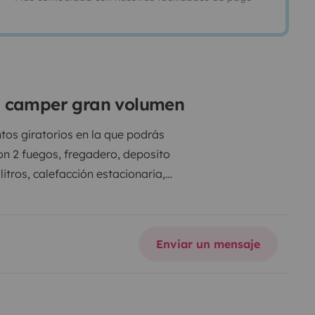
a camper gran volumen
tos giratorios en la que podrás
n 2 fuegos, fregadero, deposito
itros, calefacción estacionaria,
smartv, luces led, toma de 220v en
2000w, como un secador de pelo,
 viscoelastico, con ropa de
Enviar un mensaje
quimico, manguera para llenado
ar de la libertad que te hace