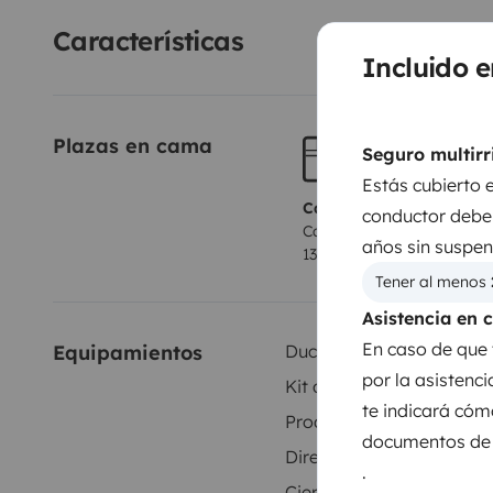
Características
Incluido e
Plazas en cama
Seguro multirr
Estás cubierto 
Camas 1
conductor debe 
Cama transversal
años sin suspen
130x180 cm
Tener al menos 
Asistencia en 
En caso de que 
Equipamientos
Ducha interior
por la asistenc
Kit de vajilla
te indicará cóm
Productos de consumo
documentos de t
Dirección asistida
.
Cierre centralizado