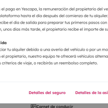
entos
 el pago en Yescapa, la remuneración del propietario del ve
plataforma hasta el día después del comienzo de tu alquiler.
recibe el día de salida para preparar tus primeros pasos con
Puesta en circulación:
n, unos días más tarde, el propietario recibe el importe de s
i
2009
lida
Altura
ciar tu alquiler debido a una avería del vehículo o por un mo
2,69 m
 el propietario, nuestro equipo te ofrecerá vehículos altern
sticas
 criterios de viaje, o recibirás un reembolso completo.
Detalles del seguro
Detalles de la as
Carnet de conducir