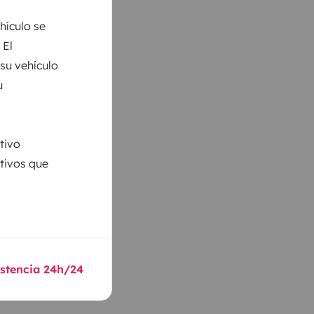
hículo se
 El
 su vehículo
u
tivo
ativos que
istencia 24h/24