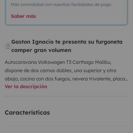
Más comodidad con nuestras facilidades de pago
Saber más
Gaston Ignacio te presenta su furgoneta
camper gran volumen
Autocaravana Volkswagen T3 Carthago Malibu,
dispone de dos camas dobles, una superior y otra
abajo, cocina con dos fuegos, nevera trivalente, placa
Ver la descripción
solar, ropa de cama, utensilios de cocina, cortinas en
todas las ventanas.
Características