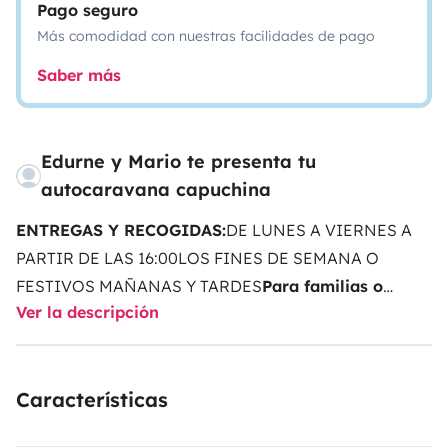
Pago seguro
Más comodidad con nuestras facilidades de pago
Saber más
Edurne y Mario te presenta tu
autocaravana capuchina
ENTREGAS Y RECOGIDAS:
DE LUNES A VIERNES A
PARTIR DE LAS 16:00
LOS FINES DE SEMANA O
FESTIVOS MAÑANAS Y TARDES
Para familias o
Ver la descripción
parejas. Gracias.
En Julio y Agosto sólo se alquilara
a partir de 7 días mínimo.
Para viajar con niños:
La
autocaravana no tiene Isofix. Sólo se podría instalar
Características
una silla de seguridad grupo 1 y una grupo 2,3 o bien
dos sillas grupo 2,3.
--------------------------------------------