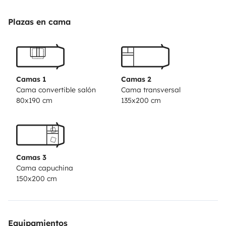
---------------------------------------------------------------------
--
Autocaravana Mclouis Tandy 636G de la temporada
Plazas en cama
2011.
Motor de 2300 Cc., con 130 caballos de potencia.
Longitud de 7 m. ( Altura 3,2 m.
5 plazas homologadas
para viajar y de 5 plazas para dormir.
Asientos piloto y
copiloto giratorios.
Dormitorio trasero con cama de
Camas 1
Camas 2
1,35, separado por puerta corredera del resto de la
Cama convertible salón
Cama transversal
80x190 cm
135x200 cm
vivienda, con aseo-inodoro y ducha
independientes.
Cama capuchina de 1,50 y cama de 80
convertible en el salón.
Aire acondicionado en vivienda.
Ventilador extractor Turbovent. Extractor en la
Camas 3
ducha.
Campana extractora en cocina. Horno.
Cama capuchina
Frigorífico 160 L con congelador.
Garage amplio para
150x200 cm
poder cargar bicicletas o moto, accesible desde el
interior.
Toldo Grande.
Rueda de repuesto.
Autoradio
bluetooth.
Equipamientos