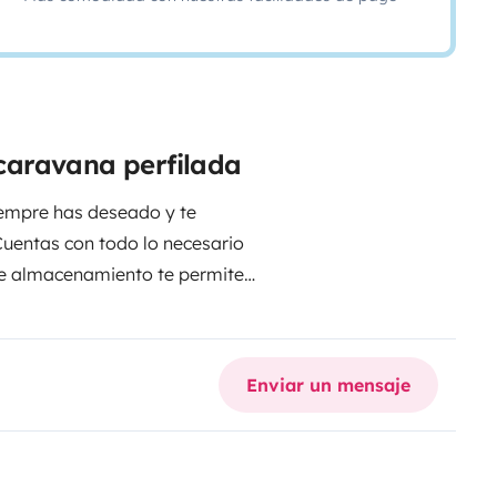
caravana perfilada
iempre has deseado y te
Cuentas con todo lo necesario
de almacenamiento te permite
cicletas para poder llegar a los
Enviar un mensaje