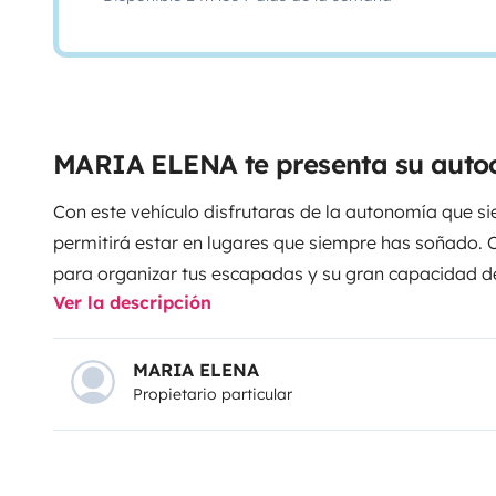
MARIA ELENA te presenta su auto
Con este vehículo disfrutaras de la autonomía que s
permitirá estar en lugares que siempre has soñado. 
para organizar tus escapadas y su gran capacidad 
Ver la descripción
tener total independencia. Puedes llevar tu moto o bi
rincones más escondidos.
MARIA ELENA
Propietario particular