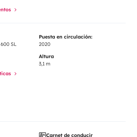
entos
Puesta en circulación:
 600 SL
2020
Altura
3,1 m
sticas
Carnet de conducir