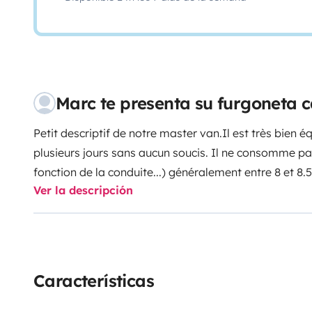
Marc te presenta su furgoneta
Petit descriptif de notre master van.
Il est très bien é
plusieurs jours sans aucun soucis. Il ne consomme 
fonction de la conduite...) généralement entre 8 et 8
Ver la descripción
il y a un lit fixe à l'arrière du fourgon en transversal 
kitchenette.
Il dispose d'une carte grise pour 4 perso
plutôt pour 3 personnes idéalement. À moins d'avoir 
Características