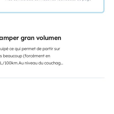
 camper gran volumen
quipé ce qui permet de partir sur
pas beaucoup (forcément en
.5L/100km.
Au niveau du couchage
et le second est au niveau de la
nnes mais pour le couchage est
de jeunes enfants.