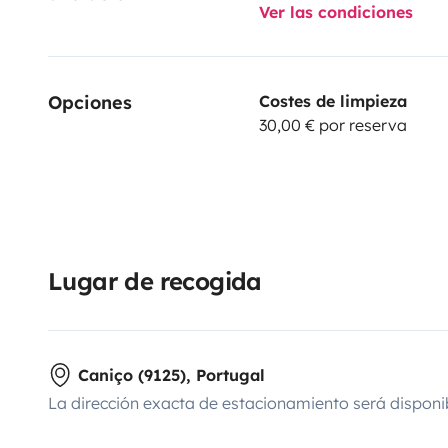
Ver las condiciones
• Length: 5.9 meters
• Height: 2.5 meters
• Width: 2 meters
Opciones
Costes de limpieza
• Seats: 3
30,00 € por reserva
• Sleeps: 2
For further details, follow us on instagram @wanderl
Lugar de recogida
Caniço (9125), Portugal
La dirección exacta de estacionamiento será disponi