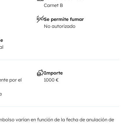
Carnet B
 This will be fully refunded at the
f any damage, the deposit will be
Se permite fumar
No autorizado
ategory B driving license for at
je
al
ding — driving experience is
They will be verified during
on will be considered cancelled
Importe
nte por el
1000 €
a
olso varían en función de la fecha de anulación de