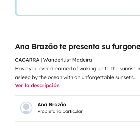
Ana Brazão te presenta su furgon
CAGARRA | Wanderlust Madeira
Have you ever dreamed of waking up to the sunrise i
asleep by the ocean with an unforgettable sunset?
Ver la descripción
At Wanderlust Madeira, our mission is to offer you t
experience across our beautiful island of Madeira. F
one of our fully converted campervans, handcrafted b
Ana Brazão
Propietario particular
detail. They’re cozy, fully self-sufficient, and design
explore the island!
⸻
What’s Included: