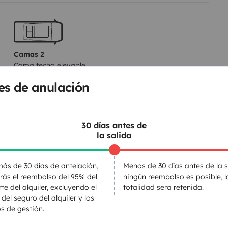
ssibility of keeping your vehicle
lectric compatible bikes) price on
Camas 2
Cama techo elevable
) before each departure. You will
140x200 cm
as clean the interior and exterior
es de anulación
f you have any questions or
 happy to answer you and
30 días antes de
Portabicicletas
la salida
Kit de limpieza
Regulador de velocidad
ás de 30 días de antelación,
Menos de 30 días antes de la s
irás el reembolso del 95% del
ningún reembolso es posible, l
Radar de marcha atrás
te del alquiler, excluyendo el
totalidad sera retenida.
 del seguro del alquiler y los
s de gestión.
entos