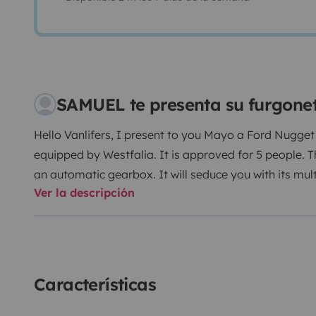
SAMUEL te presenta su furgone
Hello Vanlifers,
I present to you Mayo a Ford Nugget 
equipped by Westfalia. It is approved for 5 people.
T
an automatic gearbox.
It will seduce you with its mu
Ver la descripción
practicality and the large + integrated toilets. It consi
with a 140x200cm bed with slatted base and a 120x2
bench. so we can easily sleep 4 people there.
- A canvas with panoramic opening to enjoy the lan
toilet
Características
- 2 front swivel seats
- auxiliary heater for chilly nights
- fully equipped kit