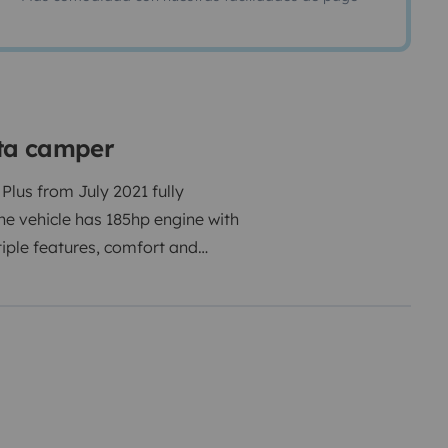
ta camper
Plus from July 2021 fully
he vehicle has 185hp engine with
ltiple features, comfort and
sts in particular of:
- pop-up roof
00cm bed thanks to the folding
dscape
- washbasin and integrated
chen, 42L fridge, 2 gas burners,