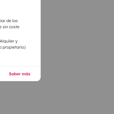
iar de las
 sin coste
Alquiler y
o propietario)
Saber más