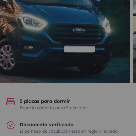
5 plazas para dormir
Espacio cómodo para 5 personas
Documento verificado
El permiso de circulación está en regla y ha sido