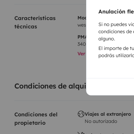
Anulación fl
Características 
Modelo
Si no puedes vi
westfalia
técnicas
condiciones de 
PMA:
alguno.
3400 kg
El importe de t
Ver todas las caracterí
podrás utilizar
Condiciones de alquiler
Condiciones del 
Viajes al extranjero
No autorizado
propietario