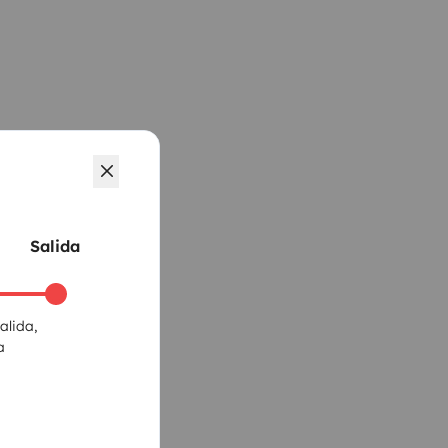
Salida
alida,
a