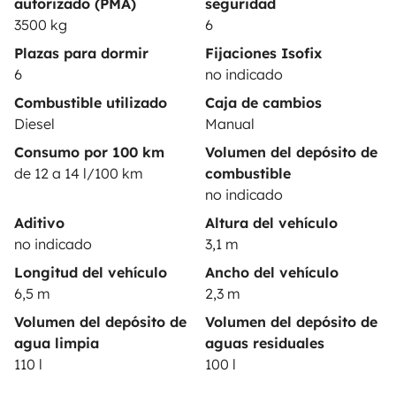
autorizado (PMA)
seguridad
Ayuda propietario
3500 kg
6
Plazas para dormir
Fijaciones Isofix
6
no indicado
Combustible utilizado
Caja de cambios
Medios de pago seguros
Pago en varios plazos
Diesel
Manual
Consumo por 100 km
Volumen del depósito de
de 12 a 14 l/100 km
combustible
Descargar en
Disponible en
no indicado
App Store
Google Play
Aditivo
Altura del vehículo
no indicado
3,1 m
Longitud del vehículo
Ancho del vehículo
Blog
Contáctanos
Empleo
CGU
6,5 m
2,3 m
Volumen del depósito de
Volumen del depósito de
Confidencialidad
Cookies
agua limpia
aguas residuales
110 l
100 l
© 2026 Yescapa