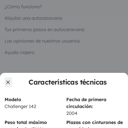
¿Cómo funciona?
Alquilar una autocaravana
Tus primeros pasos en autocaravana
Las opiniones de nuestros usuarios
Ayuda viajero
PROPIETARIOS
Características técnicas
Anunciar un vehículo
Contrato de alquiler
Modelo
Fecha de primera
Challenger 142
circulación:
Seguros de alquiler
2004
Asistencias de alquiler
Peso total máximo
Plazas con cinturones de