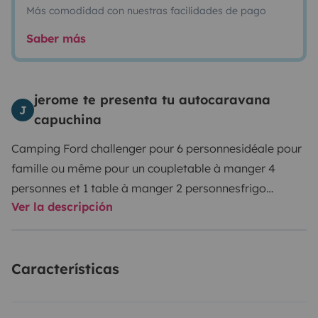
Más comodidad con nuestras facilidades de pago
Saber más
jerome te presenta tu autocaravana
J
capuchina
Camping Ford challenger pour 6 personnes
idéale pour
famille ou même pour un couple
table à manger 4
personnes et 1 table à manger 2 personnes
frigo
Ver la descripción
congélateur,
salle de bain avec toilette douche et
lavabo
porte vélo 4 places
vous pouvez laisser votre
voiture sur place à la place du stationnement du
Características
camping car.
location à la semaine, week end prolongé
ou juste pour un week end pour décompresser...
Les
départs ainsi que les retours s'effectuent à partir de 17