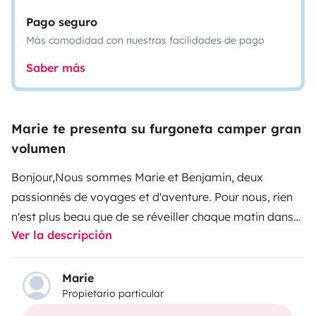
Pago seguro
Más comodidad con nuestras facilidades de pago
Saber más
Marie te presenta su furgoneta camper gran
volumen
Bonjour,
Nous sommes Marie et Benjamin, deux
passionnés de voyages et d'aventure. Pour nous, rien
n'est plus beau que de se réveiller chaque matin dans
Ver la descripción
un nouvel endroit, avec une vue différente, au cœur des
paysages que Dame Nature a à offrir 😍.
Description
de notre fourgon 🚐 :
Fourgon aménagé Challenger
Marie
Propietario particular
V114 Sport Edition sur Fiat Ducato. Véhicule neuf avec
boîte automatique, 140ch. NON FUMEUR. Le véhicule