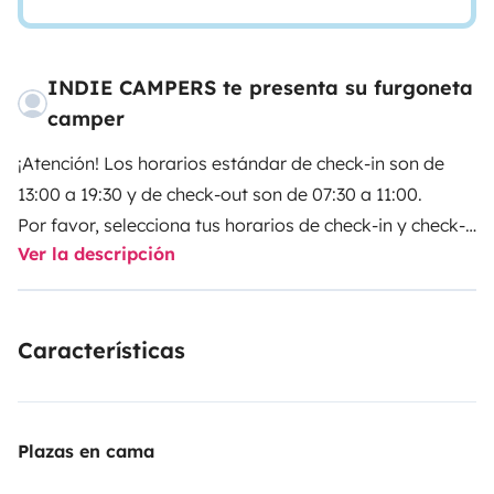
INDIE CAMPERS te presenta su furgoneta
camper
¡Atención! Los horarios estándar de check-in son de
13:00 a 19:30 y de check-out son de 07:30 a 11:00.
Por favor, selecciona tus horarios de check-in y check-
Ver la descripción
out directamente con Indie Campers.
Indie Campers ofrece un servicio de recogida y
Características
devolución las 24 horas del día, los 7 días de la
semana, gracias a unos horarios de llegada y salida
flexibles. Durante el horario habitual de la agencia, la
recogida y la devolución no conllevan ningún coste
Plazas en cama
adicional. Si estos horarios no se ajustan a tu agenda,