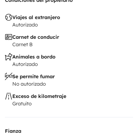
Condiciones del propietario
responsabilidad civil, colisión y a todo riesgo. El seguro
de Roadsurfer se aplica con carácter secundario, como
Viajes al extranjero
complemento al seguro personal del arrendatario.
Autorizado
Carnet de conducir
Carnet B
Animales a bordo
Autorizado
Se permite fumar
No autorizado
Exceso de kilometraje
Gratuito
Fianza