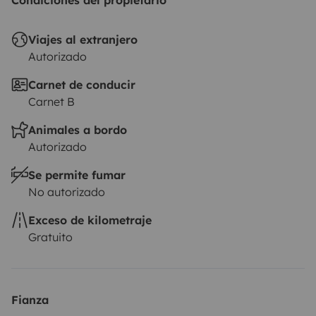
Condiciones del propietario
responsabilidad civil, colisión y a todo riesgo. El seguro
de Roadsurfer se aplica con carácter secundario, como
Viajes al extranjero
complemento al seguro personal del arrendatario.
Autorizado
Carnet de conducir
Carnet B
Animales a bordo
Autorizado
Se permite fumar
No autorizado
Exceso de kilometraje
Gratuito
Fianza