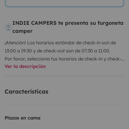
INDIE CAMPERS te presenta su furgoneta
camper
¡Atención! Los horarios estándar de check-in son de
13:00 a 19:30 y de check-out son de 07:30 a 11:00.
Por favor, selecciona tus horarios de check-in y check-
Ver la descripción
out directamente con Indie Campers.
Indie Campers ofrece un servicio de recogida y
Características
devolución las 24 horas del día, los 7 días de la
semana, gracias a unos horarios de llegada y salida
flexibles. Durante el horario habitual de la agencia, la
recogida y la devolución no conllevan ningún coste
Plazas en cama
adicional. Si estos horarios no se ajustan a tu agenda,