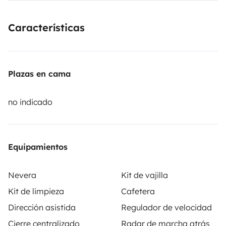
doble, ducha exterior, enorme depósito de agua
potable y autonomía eléctrica ilimitada a bordo… todo
Características
está pensado para viajar con libertad y comodidad.
Y
para disfrutar del viaje con total tranquilidad, las
recargas están incluidas.
Silenciosa, encantadora e
Plazas en cama
increíblemente agradable de vivir, despierta simpatía,
sonrisas y curiosidad allí donde pasa.
Tú también
no indicado
acabarás cayendo bajo su encanto.
Equipamientos
Nevera
Kit de vajilla
Kit de limpieza
Cafetera
Dirección asistida
Regulador de velocidad
Cierre centralizado
Radar de marcha atrás