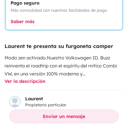
Pago seguro
Más comodidad con nuestras facilidades de pago
Saber más
Laurent te presenta su furgoneta camper
Modo zen activado.
Nuestro Volkswagen ID. Buzz
reinventa el roadtrip con el espíritu del mítico Combi
VW, en una versión 100% moderna y
Ver la descripción
eléctrica.
Compacta y fácil de llevar a cualquier parte,
esconde muy bien su juego: una auténtica mini camper
capaz de permanecer varias semanas en plena
Laurent
Propietario particular
naturaleza con total autonomía, pero también de
pasar la noche en pleno centro de la ciudad gracias a
Enviar un mensaje
las plazas de recarga eléctrica.
Nevera, cocina, cama