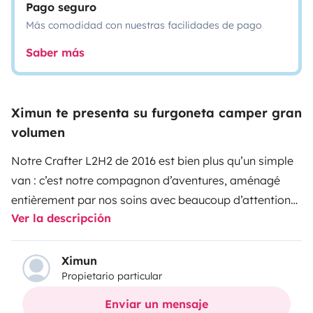
Pago seguro
Más comodidad con nuestras facilidades de pago
Saber más
Ximun te presenta su furgoneta camper gran
volumen
Notre Crafter L2H2 de 2016 est bien plus qu’un simple
van : c’est notre compagnon d’aventures, aménagé
entièrement par nos soins avec beaucoup d’attention
Ver la descripción
et pensé pour voyager confortablement, simplement
et en toute autonomie
Il est idéal pour un road trip en
Provence, dans le Luberon, les Alpes du Sud, les
Ximun
Propietario particular
Gorges du Verdon ou en bord de mer.
Départ depuis
Pertuis, au cœur du Luberon.
Le van peut accueillir
Enviar un mensaje