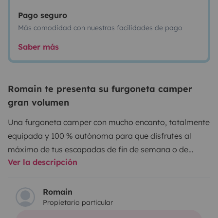
Pago seguro
Más comodidad con nuestras facilidades de pago
Saber más
Romain te presenta su furgoneta camper
gran volumen
Una furgoneta camper con mucho encanto, totalmente
equipada y 100 % autónoma para que disfrutes al
máximo de tus escapadas de fin de semana o de
Ver la descripción
aventuras más largas. ¡Ya ha recorrido Francia,
España, Suiza y Alemania, y está lista para volver a la
carretera! :)
Conducción cómoda y segura gracias a la
Romain
Propietario particular
cámara y los sensores de marcha atrás, el control de
crucero y el asistente de arranque en pendiente.
Cuenta