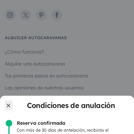
Instagram
X
Pinterest
Facebook
ALQUILER AUTOCARAVANAS
¿Cómo funciona?
Alquilar una autocaravana
Tus primeros pasos en autocaravana
Las opiniones de nuestros usuarios
Ayuda viajero
Condiciones de anulación
Reserva confirmada
PROPIETARIOS
Con más de 30 días de antelación, recibirás el