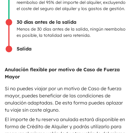
reembolso del 95% del importe del alquiler, excluyendo
Anunciar un vehículo
el coste del seguro del alquiler y los gastos de gestión.
Contrato de alquiler
30 días antes de la salida
Seguros de alquiler
Menos de 30 días antes de la salida, ningún reembolso
es posible, la totalidad sera retenida.
Asistencias de alquiler
Salida
Ayuda propietario
Anulación flexible por motivo de Caso de Fuerza
Mayor
Medios de pago seguros
Pago en varios plazos
Si no puedes viajar por un motivo de Caso de fuerza
mayor, puedes beneficiar de las condiciones de
anulación adaptadas. De esta forma puedes aplazar
Descargar en
Disponible en
tu viaje sin coste alguno.
App Store
Google Play
El importe de tu reserva anulada estará disponible en
forma de Crédito de Alquiler y podrás utilizarlo para