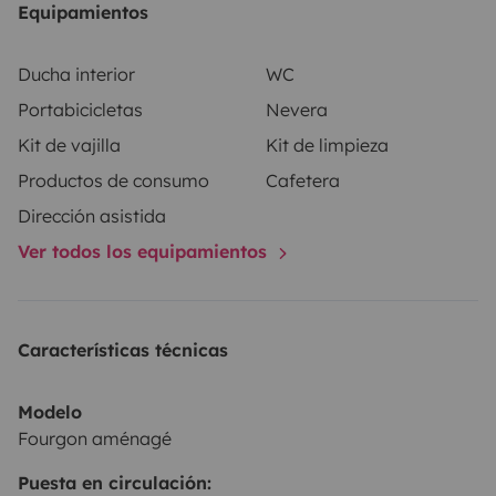
Equipamientos
raclette y todo el material necesario para cocinar con
total comodidad.
¡Te deseamos que vivas una
Ducha interior
WC
experiencia inolvidable y que te lleves los mejores
Portabicicletas
Nevera
recuerdos posibles a bordo de nuestra fantástica
Kit de vajilla
Kit de limpieza
furgoneta camper!
Productos de consumo
Cafetera
Dirección asistida
Ver todos los equipamientos
Características técnicas
Modelo
Fourgon aménagé
Puesta en circulación: