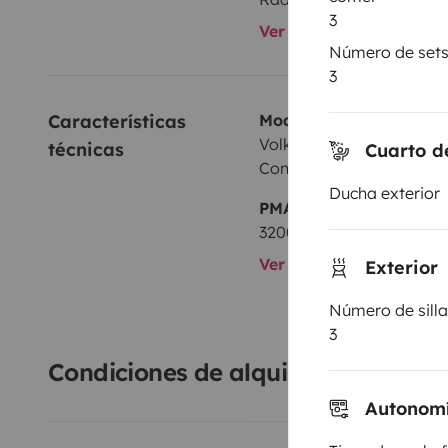
3
Ver todos los equipami
A breve aggiorneremo le foto e il calendario!
Número de sets 
3
Características 
Modelo
Volkswagen Transporter
técnicas
Cuarto d
Conversion
Ducha exterior
PMA:
3200 kg
Ver todas las caracterí
Exterior
Número de silla
3
Condiciones de alquiler
Autonom