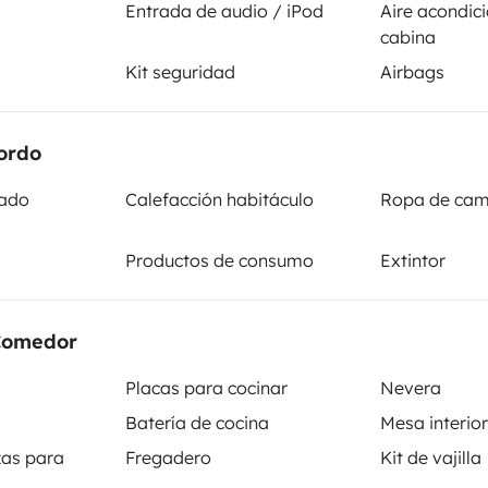
Entrada de audio / iPod
Aire acondic
cabina
Kit seguridad
Airbags
ttualmente in circolazione dal
 letto matrimoniale 190 m x 140 m,
 delle batterie, tende oscuranti
ordo
ito.
nado
Calefacción habitáculo
Ropa de ca
ia da letto, asciugamani da bagno
Productos de consumo
Extintor
eggio senza costi aggiuntivi.
Comedor
Kit de vajilla
/67754
Productos de consumo
Placas para cocinar
Nevera
Dirección asistida
s/92080
Batería de cocina
Mesa interior
Cierre centralizado
as para
Fregadero
Kit de vajilla
ers/114875