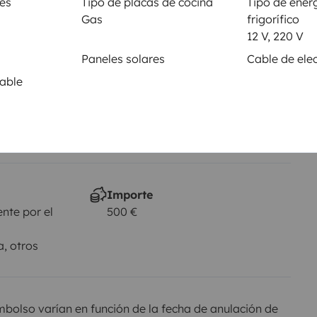
fes
Tipo de placas de cocina
Tipo de energ
Carnet de conducir
Gas
frigorífico
Carnet B
12 V, 220 V
Paneles solares
Cable de elec
Se permite fumar
No autorizado
able
je
al
Importe
nte por el
500 €
a, otros
olso varían en función de la fecha de anulación de