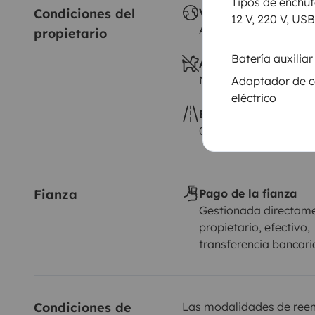
Tipos de enchu
Condiciones del 
Viajes al extranjero
12 V, 220 V, USB
Autorizado
propietario
Batería auxiliar
Animales a bordo
No autorizado
Adaptador de c
eléctrico
Exceso de kilometra
0,25 € por km adicion
Fianza
Pago de la fianza
Gestionada directame
propietario, efectivo,
transferencia bancari
Condiciones de 
Las modalidades de reemb