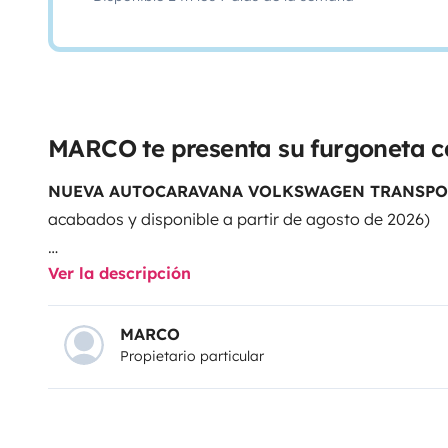
MARCO te presenta su furgoneta 
NUEVA AUTOCARAVANA VOLKSWAGEN TRANSPOR
acabados y disponible a partir de agosto de 2026)
Ver la descripción
Actualmente en fase de pintura, tal y como se muestr
Ver las últimas unidades ya pintadas.
MARCO
Propietario particular
Una de las últimas versiones de Volkswagen, muy 
cambio manual, motor diésel de muy bajo consumo, a
asistida, sensores de aparcamiento, CarPlay Touch c
Bluetooth y mucho más para disfrutar de viajes cóm