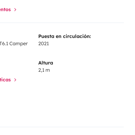
entos
Puesta en circulación:
 T6.1 Camper
2021
rio!
Altura
2,1 m
ductor DeepL.com
sticas