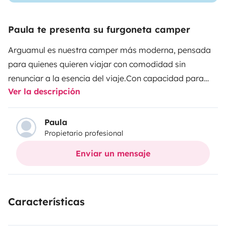
Paula te presenta su furgoneta camper
Arguamul es nuestra camper más moderna, pensada
para quienes quieren viajar con comodidad sin
renunciar a la esencia del viaje.
Con capacidad para
Ver la descripción
tres personas y techo elevable, ofrece el espacio
perfecto para moverse con libertad durante el día y
descansar cómodamente por la noche.
Fácil de
Paula
Propietario profesional
conducir, práctica y bien equipada, es ideal para
descubrir La Gomera a tu ritmo, parar donde te
Enviar un mensaje
apetezca y disfrutar del camino sin complicaciones.
Características