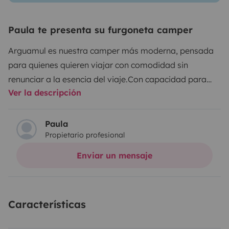
Paula te presenta su furgoneta camper
Arguamul es nuestra camper más moderna, pensada
para quienes quieren viajar con comodidad sin
renunciar a la esencia del viaje.
Con capacidad para
Ver la descripción
tres personas y techo elevable, ofrece el espacio
perfecto para moverse con libertad durante el día y
descansar cómodamente por la noche.
Fácil de
Paula
Propietario profesional
conducir, práctica y bien equipada, es ideal para
descubrir La Gomera a tu ritmo, parar donde te
Enviar un mensaje
apetezca y disfrutar del camino sin complicaciones.
Características