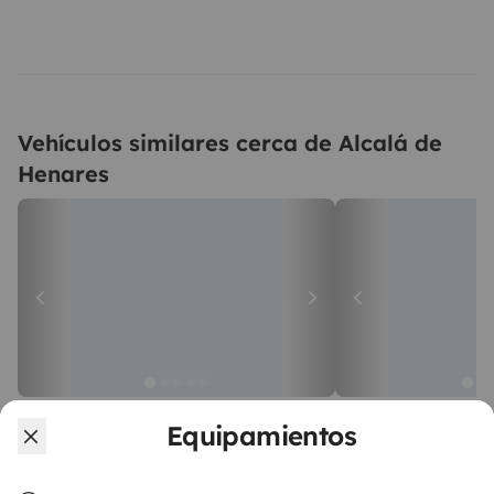
Vehículos similares cerca de Alcalá de
Henares
Autocaravana Capuchina
Autocaravana 
Equipamientos
Alcalá de Henares
Alcalá de Henares
5 viajeros
3 viajeros
A partir de