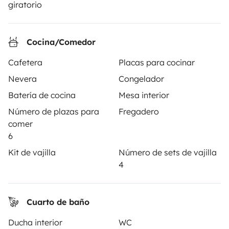
giratorio
3.84/5 sobre 1170 opiniones de usuarios en Trusted
Shops
Cocina/Comedor
Cafetera
Placas para cocinar
Instagram
X
Pinterest
Facebook
Nevera
Congelador
Batería de cocina
Mesa interior
ALQUILER AUTOCARAVANAS
Número de plazas para
Fregadero
comer
¿Cómo funciona?
6
Alquilar una autocaravana
Kit de vajilla
Número de sets de vajilla
4
Tus primeros pasos en autocaravana
Las opiniones de nuestros usuarios
Cuarto de baño
Ayuda viajero
Ducha interior
WC