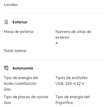
Lavabo
PROPIETARIOS
Exterior
Anunciar un vehículo
Mesa de exterior
Número de sillas de
Contrato de alquiler
exterior
Seguros de alquiler
4
Toldo lateral
Asistencias de alquiler
Ayuda propietario
Autonomía
Tipo de energía del
Tipos de enchufes
boiler/calefacción
USB, 220 V, 12 V
Medios de pago seguros
Pago en varios plazos
Gas
Tipo de placas de cocina
Tipo de energía del
Gas
frigorífico
Descargar en
Disponible en