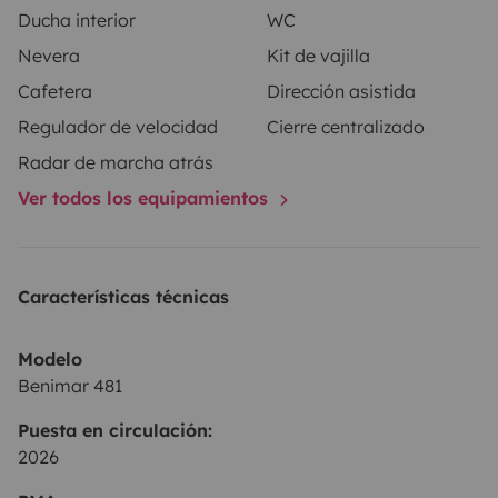
Ducha interior
WC
✔️ 2 camas dobles (elevable + salón convertible)
Nevera
Kit de vajilla
✔️ Motor diésel potente
Cafetera
Dirección asistida
✔️Toldo exterior de 3 metros
Regulador de velocidad
Cierre centralizado
Cómoda, manejable y lista para que vivas tu gran
Radar de marcha atrás
aventura sobre ruedas!
Ver todos los equipamientos
Características técnicas
Modelo
Benimar 481
Puesta en circulación:
2026