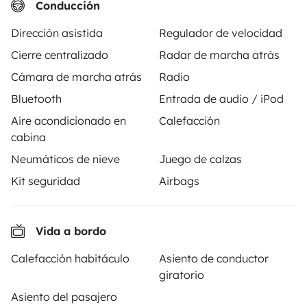
Conducción
98 €
Nuevo
Best Owner
5,0
Best Owner
Dirección asistida
Regulador de velocidad
Cierre centralizado
Radar de marcha atrás
Cámara de marcha atrás
Radio
Bluetooth
Entrada de audio / iPod
A partir de
Reservar
Aire acondicionado en
Calefacción
120 €
/día
cabina
Neumáticos de nieve
Juego de calzas
Kit seguridad
Airbags
Yescapa es una plataforma que facilita y asegura el
Vida a bordo
alquiler de autocaravanas y furgonetas campers entre
particulares. La plataforma tiene el papel de
Calefacción habitáculo
Asiento de conductor
intermediario de confianza y propone una solución
giratorio
llave en mano para unas vacaciones en total libertad y
Asiento del pasajero
seguridad.