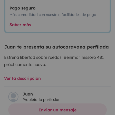
Pago seguro
Más comodidad con nuestras facilidades de pago
Saber más
Juan te presenta su autocaravana perfilada
Estrena libertad sobre ruedas: Benimar Tessoro 481
prácticamente nueva.
Ver la descripción
Esta Benimar Tessoro 481 perfilada no es solo una
autocaravana… es la oportunidad de empezar una
aventura desde cero.
Juan
Propietario particular
Con menos de 6 metros de longitud, es increíblemente
Enviar un mensaje
manejable y perfecta tanto para escapadas