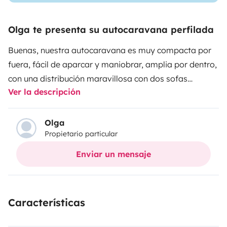
Olga te presenta su autocaravana perfilada
Buenas, nuestra autocaravana es muy compacta por
fuera, fácil de aparcar y maniobrar, amplia por dentro,
con una distribución maravillosa con dos sofas
Ver la descripción
amplios, baño amplio, nevera grande, congelador y
también con enfriador en el techo y cambio de
marchas automático. Lo que más nos interesa es que
Olga
Propietario particular
nuestros clientes tenga una buena experiencia, porque
el boca a boca ayuda muchísimo. Te acompañamos
Enviar un mensaje
durante todo tu viaje las 24 horas para despejar
cualquier duda que tengas 😉.
Características