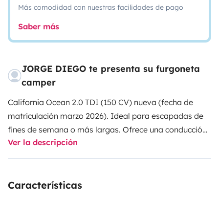
Más comodidad con nuestras facilidades de pago
Saber más
JORGE DIEGO te presenta su furgoneta
camper
California Ocean 2.0 TDI (150 CV) nueva (fecha de
matriculación marzo 2026). Ideal para escapadas de
fines de semana o más largas. Ofrece una conducción
Ver la descripción
tipo turismo con tecnologías avanzadas de asistencia
a la conducción. Doble puerta corredera. 4 plazas.
Incluye sábanas para las dos camas, vajilla para 4
Características
comensales, cazo y sartén. Cocina interior y fregadero.
Calefacción independiente.