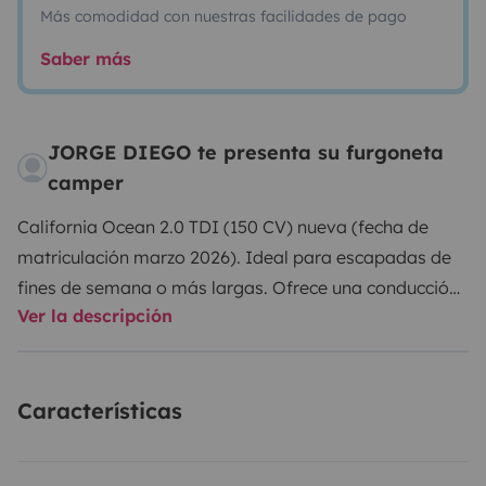
Más comodidad con nuestras facilidades de pago
Saber más
JORGE DIEGO te presenta su furgoneta
camper
California Ocean 2.0 TDI (150 CV) nueva (fecha de
matriculación marzo 2026). Ideal para escapadas de
fines de semana o más largas. Ofrece una conducción
Ver la descripción
tipo turismo con tecnologías avanzadas de asistencia
a la conducción. Doble puerta corredera. 4 plazas.
Incluye sábanas para las dos camas, vajilla para 4
Características
comensales, cazo y sartén. Cocina interior y fregadero.
Calefacción independiente.