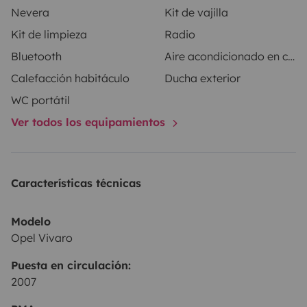
Nevera
Kit de vajilla
para descubrir rincones increíbles, perderte en la
Kit de limpieza
Radio
naturaleza y vivir escapadas inolvidables.
Viaja a tu
Bluetooth
Aire acondicionado en cabina
ritmo.
Descubre lugares increíbles.
Y crea momentos
únicos.
Calefacción habitáculo
Ducha exterior
WC portátil
Ver todos los equipamientos
Características técnicas
Modelo
Opel Vivaro
Puesta en circulación:
2007