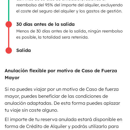
reembolso del 95% del importe del alquiler, excluyendo
Anunciar un vehículo
el coste del seguro del alquiler y los gastos de gestión.
Contrato de alquiler
30 días antes de la salida
Seguros de alquiler
Menos de 30 días antes de la salida, ningún reembolso
es posible, la totalidad sera retenida.
Asistencias de alquiler
Salida
Ayuda propietario
Anulación flexible por motivo de Caso de Fuerza
Mayor
Medios de pago seguros
Pago en varios plazos
Si no puedes viajar por un motivo de Caso de fuerza
mayor, puedes beneficiar de las condiciones de
anulación adaptadas. De esta forma puedes aplazar
Descargar en
Disponible en
tu viaje sin coste alguno.
App Store
Google Play
El importe de tu reserva anulada estará disponible en
forma de Crédito de Alquiler y podrás utilizarlo para