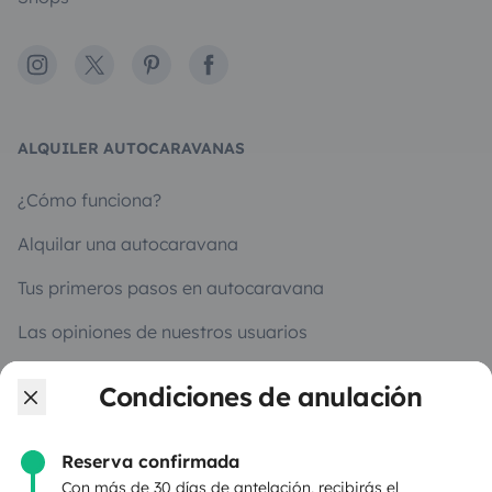
Instagram
X
Pinterest
Facebook
ALQUILER AUTOCARAVANAS
¿Cómo funciona?
Alquilar una autocaravana
Tus primeros pasos en autocaravana
Las opiniones de nuestros usuarios
Ayuda viajero
Condiciones de anulación
Reserva confirmada
PROPIETARIOS
Con más de 30 días de antelación, recibirás el