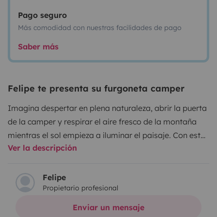
Pago seguro
Más comodidad con nuestras facilidades de pago
Saber más
Felipe te presenta su furgoneta camper
Imagina despertar en plena naturaleza, abrir la puerta
de la camper y respirar el aire fresco de la montaña
mientras el sol empieza a iluminar el paisaje. Con esta
Ver la descripción
camper totalmente equipada, cada viaje se convierte
en una aventura llena de momentos únicos.
Tenemos
disponibilidad de auto check-in con mucha flexibilidad
Felipe
Propietario profesional
de horario.
Nuestra camper está pensada para que
solo tengas que preocuparte de disfrutar del camino.
Enviar un mensaje
Cuenta con una cama grande y cómoda, perfecta para