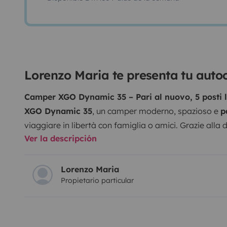
Lorenzo Maria te presenta tu aut
Camper XGO Dynamic 35 – Pari al nuovo, 5 posti l
XGO Dynamic 35
, un camper moderno, spazioso e
p
viaggiare in libertà con famiglia o amici. Grazie alla d
Ver la descripción
spazi è molto confortevole e facile da guidare, ideale 
esperienza sia per camperisti più esperti.
Caratteristi
/ 5 posti letto
🛏
Letto matrimoniale posteriore
⬆️
Le
Lorenzo Maria
Propietario particular
🛋
Dinette trasformabile in letto singolo
🍳
Cucina 
frigorifero capiente
🚿
Bagno con doccia separata
❄
spazi sono progettati per offrire il massimo comfort d
con un ambiente luminoso e accogliente. Le dimensi