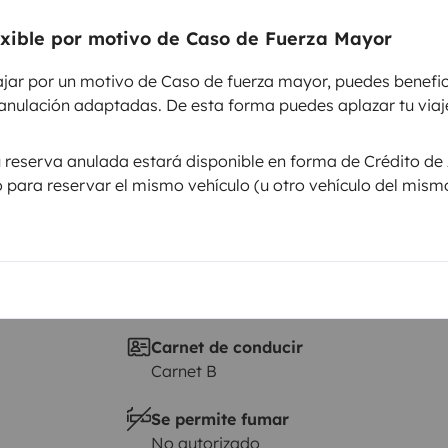
Puesta en circulación:
exible por motivo de Caso de Fuerza Mayor
2025
ajar por un motivo de Caso de fuerza mayor, puedes benefic
Altura
anulación adaptadas. De esta forma puedes aplazar tu viaje
3,2 m
sticas
u reserva anulada estará disponible en forma de Crédito de 
lo para reservar el mismo vehículo (u otro vehículo del mism
Carnet de conducir
Carnet B
Se permite fumar
No autorizado