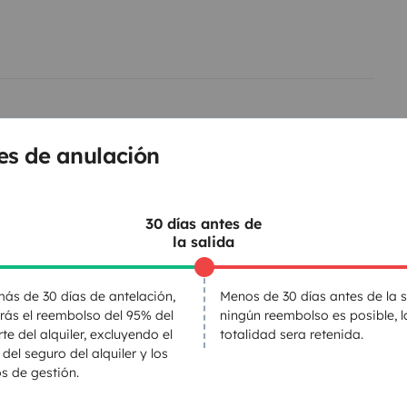
enza.
Il camper viene consegnato
zione completa del
serena.
🌍 Ideale per weekend,
Italia e dell’Europa, con tutta la
o richiesta particolare
es de anulación
WC
30 días antes de
Dirección asistida
la salida
Radar de marcha atrás
s
GPS
ás de 30 días de antelación,
Menos de 30 días antes de la s
irás el reembolso del 95% del
ningún reembolso es posible, l
te del alquiler, excluyendo el
totalidad sera retenida.
entos
 del seguro del alquiler y los
s de gestión.