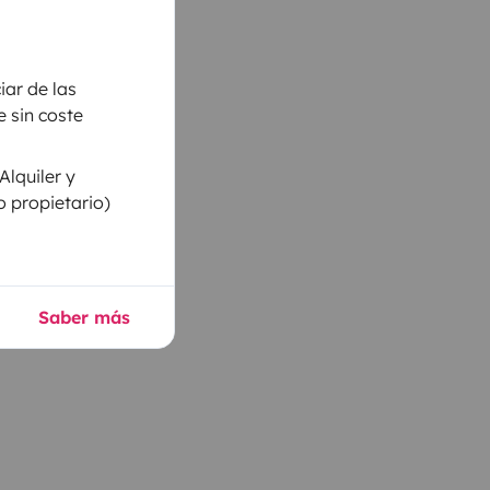
iar de las
 sin coste
Alquiler y
o propietario)
Saber más