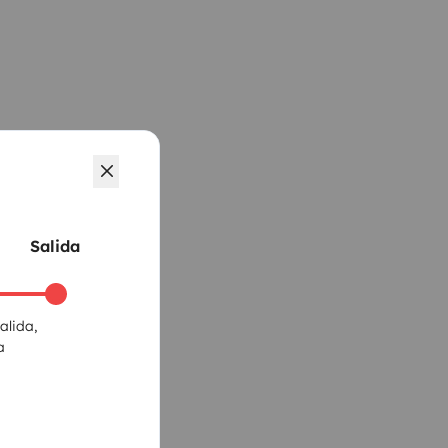
Salida
alida,
a