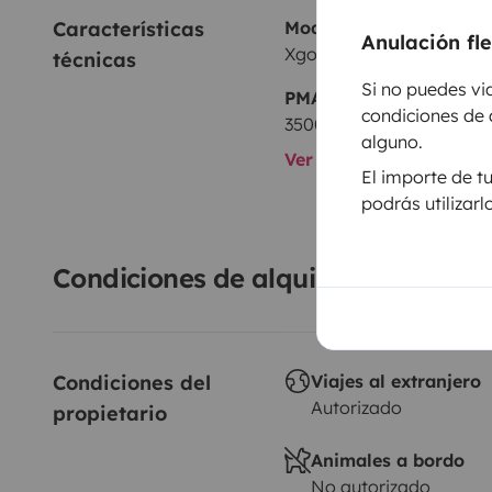
Características 
Modelo
Anulación fl
Xgo Dynamic 35
técnicas
Si no puedes vi
PMA:
condiciones de 
3500 kg
alguno.
Ver todas las caracterí
El importe de t
podrás utilizar
Condiciones de alquiler
Condiciones del 
Viajes al extranjero
Autorizado
propietario
Animales a bordo
No autorizado