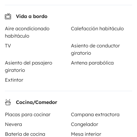
Arganda del Rey
Arganda del Rey
5 viajeros
2 viajeros
A partir de
142 €
Nuevo
5,0
Vida a bordo
Aire acondicionado
Calefacción habitáculo
habitáculo
TV
Asiento de conductor
giratorio
A partir de
Asiento del pasajero
Antena parabólica
Solicitud de alquiler
170 €
/día
giratorio
Extintor
Cocina/Comedor
Yescapa es una plataforma que facilita y asegura el
Placas para cocinar
Campana extractora
alquiler de autocaravanas y furgonetas campers entre
particulares. La plataforma tiene el papel de
Nevera
Congelador
intermediario de confianza y propone una solución
Batería de cocina
Mesa interior