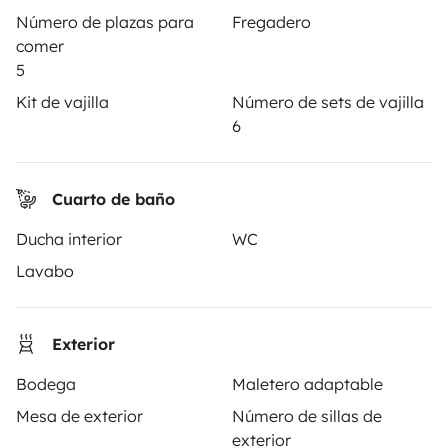
llave en mano para unas vacaciones en total libertad y
Número de plazas para
Fregadero
seguridad.
comer
5
3.84/5 sobre 1170 opiniones de usuarios en Trusted
Kit de vajilla
Número de sets de vajilla
Shops
6
Instagram
X
Pinterest
Facebook
Cuarto de baño
Ducha interior
WC
ALQUILER AUTOCARAVANAS
Lavabo
¿Cómo funciona?
Alquilar una autocaravana
Exterior
Tus primeros pasos en autocaravana
Bodega
Maletero adaptable
Las opiniones de nuestros usuarios
Mesa de exterior
Número de sillas de
exterior