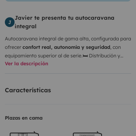
Javier te presenta tu autocaravana
J
integral
Autocaravana integral de gama alta, configurada para
ofrecer
confort real, autonomía y seguridad
, con
equipamiento superior al de serie.
🛏 Distribución y
Ver la descripción
habitabilidad
Cama central trasera tipo queen
Cama
basculante delantera eléctrica
Salón amplio con
asientos de cabina giratorios
Baño independiente con
Características
ducha separada
Gran garaje trasero con acceso
exterior
Amplia capacidad de almacenamiento
interior
Espacio cómodo tanto para viajes cortos como
para estancias prolongadas.
⚡ Autonomía energética
Plazas en cama
avanzada
Sistema optimizado para uso intensivo:
🔋
Batería de litio 150 Ah
☀️ 2 placas solares de 190 W (380