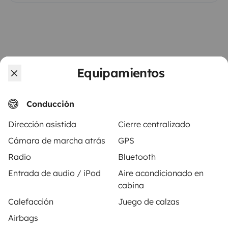
Equipamientos
Vehículos similares cerca de Campo Real
Conducción
Dirección asistida
Cierre centralizado
Cámara de marcha atrás
GPS
Radio
Bluetooth
Entrada de audio / iPod
Aire acondicionado en
cabina
Calefacción
Juego de calzas
Autocaravana Perfilada
Autocaravana 
Airbags