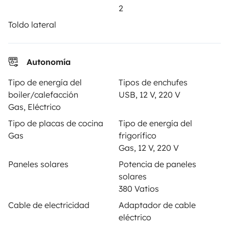
Ayuda viajero
2
Toldo lateral
PROPIETARIOS
Autonomía
Anunciar un vehículo
Tipo de energía del
Tipos de enchufes
Contrato de alquiler
boiler/calefacción
USB, 12 V, 220 V
Gas, Eléctrico
Seguros de alquiler
Tipo de placas de cocina
Tipo de energía del
Asistencias de alquiler
Gas
frigorífico
Gas, 12 V, 220 V
Ayuda propietario
Paneles solares
Potencia de paneles
solares
380 Vatios
Cable de electricidad
Adaptador de cable
Medios de pago seguros
Pago en varios plazos
eléctrico