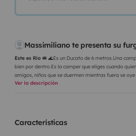
Massimiliano te presenta su f
Este es Rio
🚐 🌊
Es un Ducato de 6 metros.
Una campe
bien por dentro.
Es la camper que eliges cuando quiere
amigos, niños que se duermen mientras fuera se oye 
Ver la descripción
cómodas, y si sois dos o tres, se puede configurar p
zona de día es amplia y luminosa. Hay espacio para c
al atardecer o tomar un té caliente mientras fuera llu
Ducha caliente de verdad, de esas que te das despué
ruta de trekking y piensas:
“Vale… esto es casa.” 🚐 🚿
Características
equipada para un desayuno tranquilo con vistas a la
atardecer o un café cuando tú quieras.
Con los panele