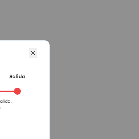
Salida
alida,
a