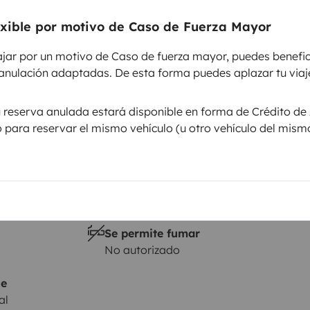
Altura
2,74 m
exible por motivo de Caso de Fuerza Mayor
sticas
ajar por un motivo de Caso de fuerza mayor, puedes benefic
anulación adaptadas. De esta forma puedes aplazar tu viaje
u reserva anulada estará disponible en forma de Crédito de 
lo para reservar el mismo vehículo (u otro vehículo del mism
Carnet de conducir
Carnet B
Se permite fumar
No autorizado
je
al