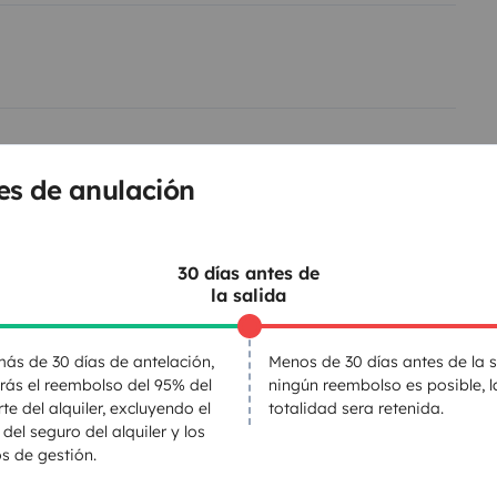
eras, cuando quieras.
Significa
uitiva. Aire acondicionado en
e un garaje amplio para llevar
ipo, sueños ✨
Rio es una camper
ado y risas por la noche.
Para
WC
de entrega disponible en los
es de anulación
Kit de vajilla
al Serio (Bérgamo).
HOLO VAN -
Productos de consumo
Dirección asistida
30 días antes de
la salida
entos
ás de 30 días de antelación,
Menos de 30 días antes de la s
irás el reembolso del 95% del
ningún reembolso es posible, l
te del alquiler, excluyendo el
totalidad sera retenida.
 del seguro del alquiler y los
Puesta en circulación:
s de gestión.
2020