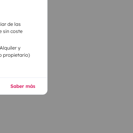
iar de las
 sin coste
Alquiler y
o propietario)
Saber más