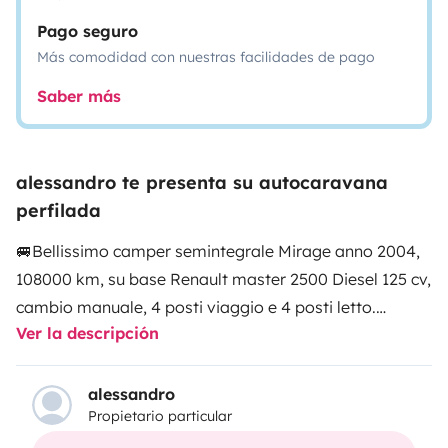
Pago seguro
Más comodidad con nuestras facilidades de pago
Saber más
alessandro te presenta su autocaravana
perfilada
🚐Bellissimo camper semintegrale Mirage anno 2004,
108000 km, su base Renault master 2500 Diesel 125 cv,
cambio manuale, 4 posti viaggio e 4 posti letto.
Ver la descripción
Misure: lunghezza 7,05M altezza 2,80M larghezza 2,30M
3 oblò sul tetto più un Turbovent
Finestre con zanzariere e oscuranti
alessandro
Propietario particular
🚾con doccia separata
Serbatoio acque chiare 120 litri e acque grigie 120 litri