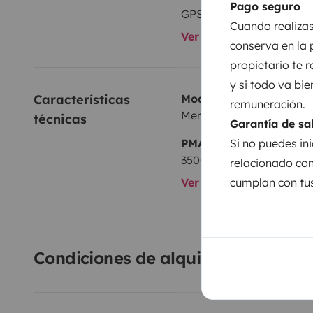
Pago seguro
GPS
Cuando realizas
Ver todos los equipami
conserva en la 
propietario te 
y si todo va bie
Características 
Modelo
remuneración.
Mercedes Sprinter
técnicas
Garantía de sa
Si no puedes ini
PMA:
3500 kg
relacionado con
cumplan con tus
Ver todas las caracterí
Condiciones de alquiler