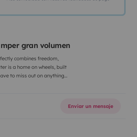
camper gran volumen
er is a home on wheels, built
have to miss out on anything
es, you are independent of
Enviar un mensaje
clever room layout make our small
l sleep. Equipped with
ling compartment, a 100l fresh