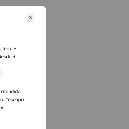
etera. El
desde 3
s atendido
so. Yescapa
los