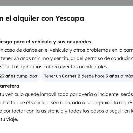
ling extremely comfortable.
n el alquiler con Yescapa
iture are included. A 10' 8' SUP
iesgo para el vehículo y sus ocupantes
en caso de daños en el vehículo y otros problemas en la carr
tener 23 años mínimo y ser titular del permiso de conducir 
sión. Las garantías cubren eventos accidentales.
23 años
 cumplidos
Tener un 
Carnet B
 desde hace 
3 años
 o más
carretera
tu vehículo quede inmovilizado por avería o incidente, será
Nevera
ia hasta que el vehículo sea reparado o se organice tu regre
Kit de limpieza
o contactar con la asistencia y todos los pasos a seguir en 
u viaje.
Dirección asistida
Cámara de marcha atrás