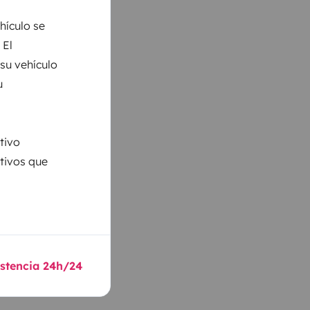
hículo se
 El
 su vehículo
u
tivo
ativos que
istencia 24h/24