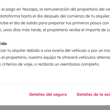
 el pago en Yescapa, la remuneración del propietario del ve
entos
plataforma hasta el día después del comienzo de tu alquiler.
recibe el día de salida para preparar tus primeros pasos con
n, unos días más tarde, el propietario recibe el importe de s
Puesta en circulación:
2021
lida
ciar tu alquiler debido a una avería del vehículo o por un mo
Altura
2,6 m
 el propietario, nuestro equipo te ofrecerá vehículos altern
 criterios de viaje, o recibirás un reembolso completo.
sticas
Detalles del seguro
Detalles de la as