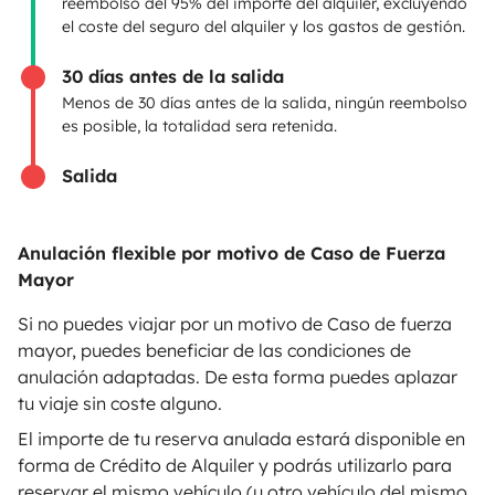
reembolso del 95% del importe del alquiler, excluyendo
Anunciar un vehículo
el coste del seguro del alquiler y los gastos de gestión.
Contrato de alquiler
30 días antes de la salida
Seguros de alquiler
Menos de 30 días antes de la salida, ningún reembolso
es posible, la totalidad sera retenida.
Asistencias de alquiler
Salida
Ayuda propietario
Anulación flexible por motivo de Caso de Fuerza
Mayor
Medios de pago seguros
Pago en varios plazos
Si no puedes viajar por un motivo de Caso de fuerza
mayor, puedes beneficiar de las condiciones de
anulación adaptadas. De esta forma puedes aplazar
Descargar en
Disponible en
tu viaje sin coste alguno.
App Store
Google Play
El importe de tu reserva anulada estará disponible en
forma de Crédito de Alquiler y podrás utilizarlo para
reservar el mismo vehículo (u otro vehículo del mismo