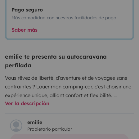
Pago seguro
Más comodidad con nuestras facilidades de pago
Saber más
emilie te presenta su autocaravana
perfilada
Vous rêvez de liberté, d’aventure et de voyages sans
contraintes ? Louer mon camping-car, c’est choisir une
expérience unique, alliant confort et flexibilité.
Ver la descripción
Mon camping-car est équipé pour vous offrir tout le
confort nécessaire : espace de couchage douillet,
cuisine fonctionnelle, salle de bain, et espace de vie
emilie
Propietario particular
convivial. Vous voyagez avec tout ce dont vous avez
besoin, comme à la maison, mais avec une vue qui