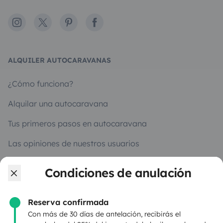
Instagram
X
Pinterest
Facebook
ALQUILER AUTOCARAVANAS
¿Cómo funciona?
Alquilar una autocaravana
Tus primeros pasos en autocaravana
Las opiniones de nuestros usuarios
Ayuda viajero
Condiciones de anulación
Reserva confirmada
PROPIETARIOS
Con más de 30 días de antelación, recibirás el