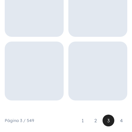
1
2
3
4
Página 3 / 549