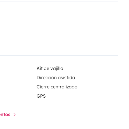
s fortes chaleurs.
ne table et chaises de campings et
s lors de votre séjour.
aventures, respect et
hicule.
Kit de vajilla
Dirección asistida
Cierre centralizado
GPS
entos