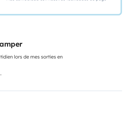
 camper
dien lors de mes sorties en
nière dans une mâle pouvant être
ltiples rangements sans oublier un
r de rideaux et de par soleil