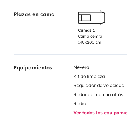
pour être dans le noire total et garder au frais lors de
Plazas en cama
Il vous sera fournit avec toute la vaisselle ainsi qu'u
tous autres accessoires afin de satisfaire à vos besoin
Camas 1
Cama central
140x200 cm
Nous partageons ensemble le fait de vivre de belles 
bienveillance sera demandé pour la location de se vé
Equipamientos
Nevera
Kit de limpieza
Regulador de velocidad
Radar de marcha atrás
Radio
Ver todos los equipami