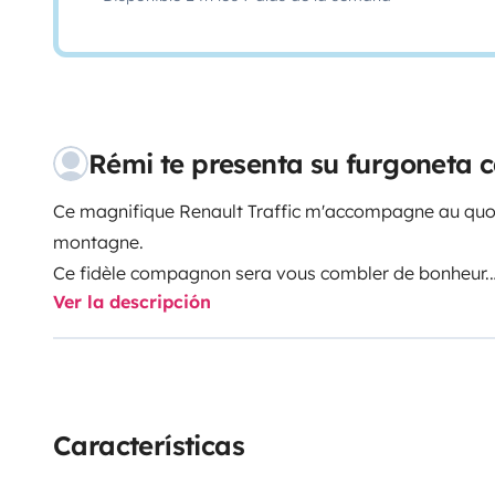
Rémi te presenta su furgoneta
Ce magnifique Renault Traffic m'accompagne au quoti
montagne.
Ce fidèle compagnon sera vous combler de bonheur.
Ver la descripción
Un grand lit pour deux personnes, un frigo, une gazi
sortie à l'extérieur pour cuisiner au grand air, de mu
petit lavabo avec douchette.
( 20L d'eau propre et 10L d'eau usée)
Características
Il est également équipé de LED au plafond sans oublie