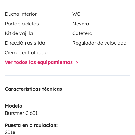
Ducha interior
WC
📷 Comodidad y seguridad extra:
Portabicicletas
Nevera
• Cámara de marcha atrás
Kit de vajilla
Cafetera
• Control de crucero
• Doble airbag
Dirección asistida
Regulador de velocidad
• ABS, ESP, filtro de partículas
Cierre centralizado
• Aire acondicionado en cabina
Ver todos los equipamientos
• Cierre centralizado
• Sensores de aparcamiento
• Sistema antirrobo
Características técnicas
🎒 Equipamiento adicional:
Modelo
• Gran compartimento de almacenamiento bajo la
Bürstner C 601
cama trasera
Puesta en circulación:
• Mesa interior regulable
2018
• Asientos delanteros giratorios