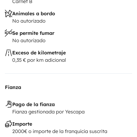
Carnet B
Año: 2018
Animales a bordo
Kilometraje: 48.000 km
No autorizado
Motor: Fiat Ducato 2.3 Multijet – 130 CV – Euro 6
Se permite fumar
Cambio: Manual
No autorizado
Longitud: 5,99 m
Plazas homologadas para viajar/dormir: 4 / 4
Exceso de kilometraje
0,35 € por km adicional
Fianza
Pago de la fianza
Fianza gestionada por Yescapa
Importe
2000€ o importe de la franquicia suscrita