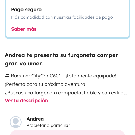
Pago seguro
Más comodidad con nuestras facilidades de pago
Saber más
Andrea te presenta su furgoneta camper
gran volumen
🚐 Bürstner CityCar C601 – ¡totalmente equipado!
¡Perfecto para tu próxima aventura!
¿Buscas una furgoneta compacta, fiable y con estilo,
Ver la descripción
lista para salir?
Nuestro Bürstner CityCar C601 es la elección ideal para
Andrea
Propietario particular
ti.
Ya seas una persona sola, una pareja, un grupo de