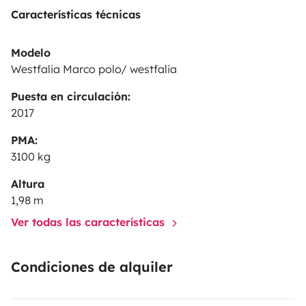
conduit facilement comme une voiture tout en offrant
Características técnicas
le confort d’une petite maison roulante !
Modelo
Westfalia Marco polo/ westfalia
Puesta en circulación:
2017
PMA:
3100 kg
Altura
1,98 m
Ver todas las características
Condiciones de alquiler