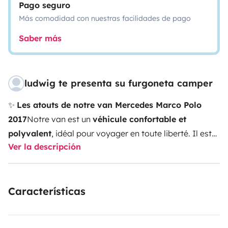
Pago seguro
Más comodidad con nuestras facilidades de pago
Saber más
ludwig te presenta su furgoneta camper
✨
Les atouts de notre van Mercedes Marco Polo
2017
Notre van est un
véhicule confortable et
polyvalent
, idéal pour voyager en toute liberté. Il est
Ver la descripción
en
très bon état
, régulièrement entretenu et prêt à
partir pour de nouvelles aventures.
🚐
Équipements et
confort
4 vrais couchages
: lit double en bas
Características
(banquette convertible) et lit double en haut (toit
relevable électrique)
Coin cuisine équipé
: réchaud
gaz, évier, frigo, vaisselle et nécessaire de