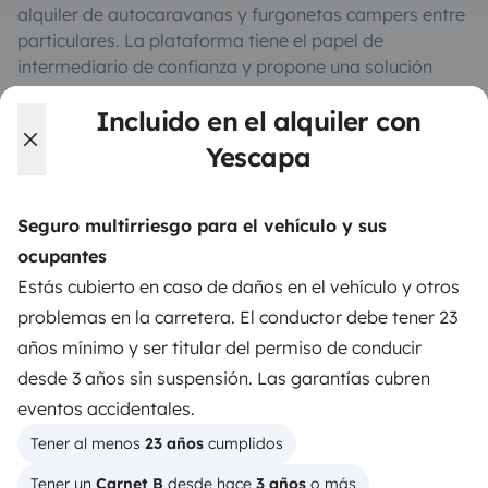
alquiler de autocaravanas y furgonetas campers entre
particulares. La plataforma tiene el papel de
intermediario de confianza y propone una solución
llave en mano para unas vacaciones en total libertad y
Incluido en el alquiler con
seguridad.
Yescapa
3.82/5 sobre 1171 opiniones de usuarios en Trusted
Shops
Seguro multirriesgo para el vehículo y sus
ocupantes
Instagram
X
Pinterest
Facebook
Estás cubierto en caso de daños en el vehículo y otros
problemas en la carretera. El conductor debe tener 23
años mínimo y ser titular del permiso de conducir
ALQUILER AUTOCARAVANAS
desde 3 años sin suspensión. Las garantías cubren
¿Cómo funciona?
eventos accidentales.
Tener al menos 
23 años
 cumplidos
Alquilar una autocaravana
Tener un 
Carnet B
 desde hace 
3 años
 o más