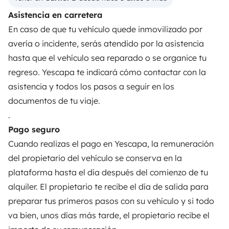
Tus primeros pasos en autocaravana
Asistencia en carretera
Las opiniones de nuestros usuarios
En caso de que tu vehículo quede inmovilizado por
avería o incidente, serás atendido por la asistencia
Ayuda viajero
hasta que el vehículo sea reparado o se organice tu
regreso. Yescapa te indicará cómo contactar con la
PROPIETARIOS
asistencia y todos los pasos a seguir en los
documentos de tu viaje.
Anunciar un vehículo
.
Contrato de alquiler
Pago seguro
Cuando realizas el pago en Yescapa, la remuneración
Seguros de alquiler
del propietario del vehículo se conserva en la
Asistencias de alquiler
plataforma hasta el día después del comienzo de tu
alquiler. El propietario te recibe el día de salida para
Ayuda propietario
preparar tus primeros pasos con su vehículo y si todo
va bien, unos días más tarde, el propietario recibe el