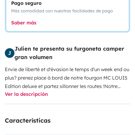
Pago seguro
Más comodidad con nuestras facilidades de pago
Saber más
Julien te presenta su furgoneta camper
J
gran volumen
Envie de liberté et d'évasion le temps d'un week end ou
plus? prenez place à bord de notre fourgon MC LOUIS
Edition deluxe et partez sillonner les routes !
Notre
Ver la descripción
fourgon est loué tout équipé à savoir :
- Vaisselle et
couverts pour 4 personnes, ustensiles de cuisine
- table
pique nique avec 4 tabourets
- 1 couchage 2 personnes
Características
144*190 + lit dinette pour enfant (protections matelas +
couettes fournies)
- 1 porte vélos (2 vélos)
- 2 bouteilles