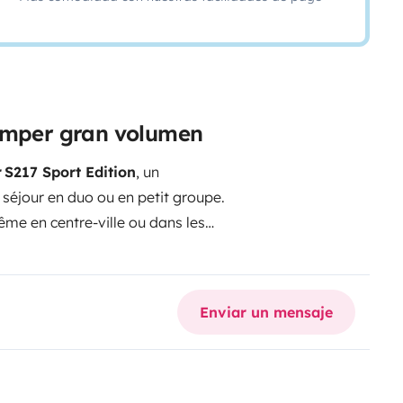
camper gran volumen
 S217 Sport Edition
, un
 séjour en duo ou en petit groupe.
ême en centre-ville ou dans les
 (2 m), un lit couchette à l'avant,
ée, chauffage sur carburant,
ul, store extérieur, table,
Enviar un mensaje