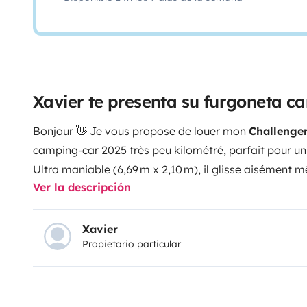
Xavier te presenta su furgoneta 
Bonjour 👋
Je vous propose de louer mon
Challenger
camping‑car 2025 très peu kilométré, parfait pour un
Ultra maniable (6,69 m x 2,10 m), il glisse aisément m
Ver la descripción
petits chemins.
À bord : deux lits jumeaux ou un lit XXL
une salle d’eau avec douche et WC, une cuisine équip
panneau solaire, multimédia tactile avec caméra de rec
Xavier
Propietario particular
chaises...