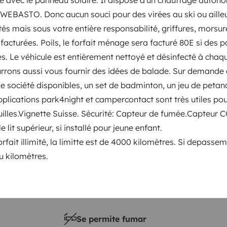
EBASTO. Donc aucun souci pour des virées au ski ou aille
Puesta en circulación:
s mais sous votre entière responsabilité, griffures, morsur
0 Multijet
2022
acturées. Poils, le forfait ménage sera facturé 80E si des p
Altura
s. Le véhicule est entièrement nettoyé et désinfecté à chaq
2,7 m
rrons aussi vous fournir des idées de balade. Sur demande
sticas
de société disponibles, un set de badminton, un jeu de peta
pplications park4night et campercontact sont très utiles po
uilles.Vignette Suisse. Sécurité: Capteur de fumée.Capteur C
e lit supérieur, si installé pour jeune enfant.
rfait illimité, la limitte est de 4000 kilomètres. Si depassem
u kilomètres.
Carnet de conducir
Carnet B
Se permite fumar