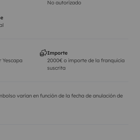
No autorizado
je
al
Importe
r Yescapa
2000€ o importe de la franquicia
suscrita
olso varían en función de la fecha de anulación de