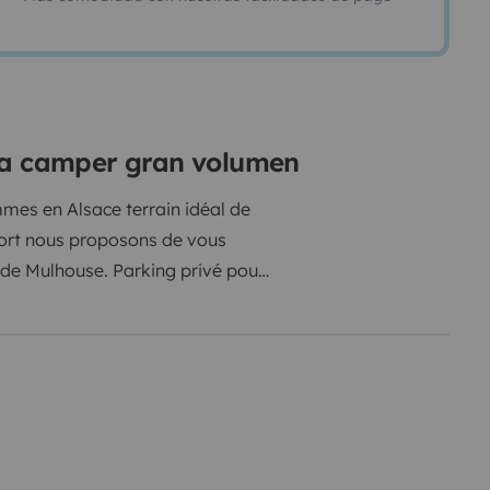
eta camper gran volumen
mes en Alsace terrain idéal de
port nous proposons de vous
 de Mulhouse. Parking privé pour
aussi disponibles, si vous avez
nt disponibles. Une grande table
. Il est complètement équipé pour
 draps, oreillers et couettes.
 d'un chauffage autonome et
irées au ski ou ailleurs.
ité, griffures, morsures sur