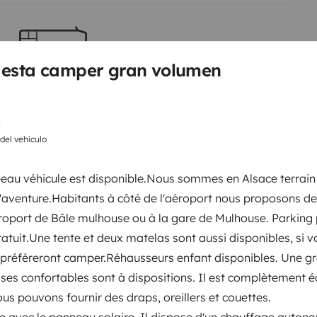
a facturé 80E si des poils ou
é et désinfecté à chaque
e balade. Sur demande à
 esta camper gran volumen
minton, un jeu de petanque
Camas 2
Cama transversal
ct sont très utiles pour dénicher
140x185 cm
eur de fumée.Capteur CO2.Filet
c
enfant.
 del vehículo
kilomètres. Si depassement il sera
WC
beau véhicule est disponible.Nous sommes en Alsace terrain
Nevera
'aventure.Habitants à côté de l'aéroport nous proposons d
Kit de limpieza
éroport de Bâle mulhouse ou à la gare de Mulhouse. Parking 
Dirección asistida
ratuit.Une tente et deux matelas sont aussi disponibles, si 
 préféreront camper.Réhausseurs enfant disponibles. Une g
aises confortables sont à dispositions. Il est complètement 
entos
us pouvons fournir des draps, oreillers et couettes.
avec le panneau solaire. Il dispose d'un chauffage auton