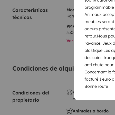
programmable W
Características 
Modelo
Animaux accepté
Karmann Mobil Ducato 14
técnicas
meubles seront f
PMA:
odeurs présente
3500 kg
retour.Nous pou
Ver todas las caracterí
l'avance. Jeux 
plastique Les a
des coins tranq
anti chute pour l
Condiciones de alquiler
Concernant le fo
facturé 1 euro d
Bonne route
Condiciones del 
Viajes al extranjero
Autorizado
propietario
Animales a bordo