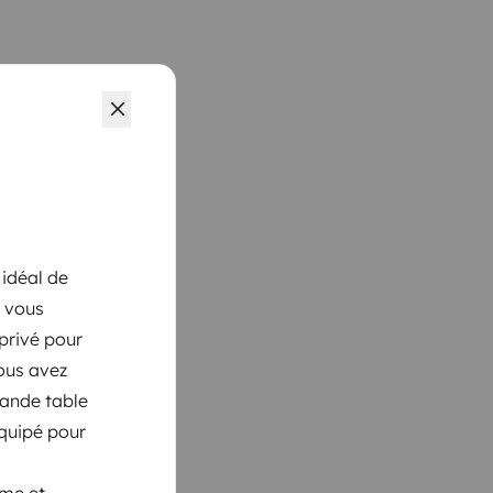
 idéal de
e vous
privé pour
vous avez
rande table
équipé pour
ome et