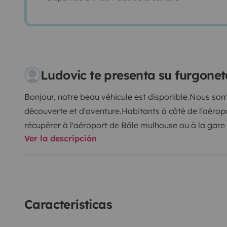
Ludovic te presenta su furgon
Bonjour, notre beau véhicule est disponible.Nous som
découverte et d'aventure.Habitants à côté de l'aéro
récupérer à l'aéroport de Bâle mulhouse ou à la gare
Ver la descripción
votre voiture, gratuit.Une tente et deux matelas sont 
des enfants qui préféreront camper.Réhausseurs enfa
pliante et 4 chaises confortables sont à dispositions
4 personnes. Nous pouvons fournir des
100 % autonome avec le panneau solaire. Il dispose
Características
programmable WEBASTO. Donc aucun souci pour des v
Animaux acceptés mais sous votre entière responsabil