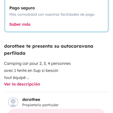
Pago seguro
Más comodidad con nuestras facilidades de pago
Saber más
dorothee te presenta su autocaravana
perfilada
Camping car pour 2, 3, 4 personnes
avec 1 tente en Sup si besoin
tout équipé
Ver la descripción
cuisine frigidaire, plaque de cuissons, couverts
salon de jardin dans la soute avec tout équipement
pour se poser dehors une fois gare avec le camping
dorothee
Propietario particular
car
possible loc vélo adulte femme \n lit 2 places