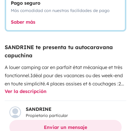
Pago seguro
Más comodidad con nuestras facilidades de pago
Saber más
SANDRINE te presenta tu autocaravana
capuchina
A louer camping car en parfait état mécanique et très
fonctionnel.
Idéal pour des vacances ou des week-end
en toute simplicité.
4 places assises et 6 couchages :2
Ver la descripción
couchages en capucine ,1 lit 2 personnes sur soute , et
dinette transformable en 140*190.
Direction assistée,
grande soute avec porte vélo 4 places, prise 220v.
Tous
SANDRINE
Propietario particular
les accessoires inclus (rallonge, tuyau, bouteille de gaz
).
Nous mettons à disposition toute la vaisselle
Enviar un mensaje