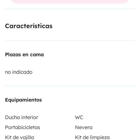
nécessaire pour 4 personnes.
Camping car non fumeur,
animaux non acceptés.
Possibilité de laisser votre
véhicule sur place.
Características
Plazas en cama
no indicado
Equipamientos
Ducha interior
WC
Portabicicletas
Nevera
Kit de vajilla
Kit de limpieza