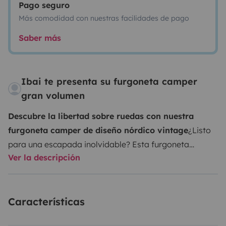
Pago seguro
Más comodidad con nuestras facilidades de pago
Saber más
Ibai te presenta su furgoneta camper
gran volumen
Descubre la libertad sobre ruedas con nuestra
furgoneta camper de diseño nórdico vintage
¿Listo
para una escapada inolvidable? Esta furgoneta
Ver la descripción
camper de gran tamaño es tu compañera perfecta
para explorar sin prisas, con estilo y total autonomía.
Su diseño interior, de inspiración nórdica y toques
Características
vintage, crea un ambiente acogedor y funcional que te
hará sentir como en casa desde el primer