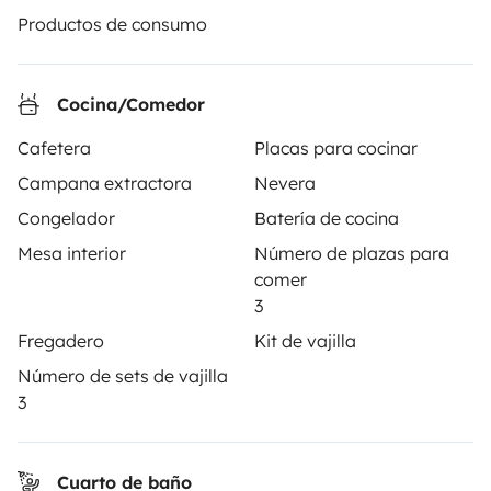
seguridad.
Productos de consumo
3.84/5 sobre 1170 opiniones de usuarios en Trusted
Shops
Cocina/Comedor
Cafetera
Placas para cocinar
Instagram
X
Pinterest
Facebook
Campana extractora
Nevera
Congelador
Batería de cocina
ALQUILER AUTOCARAVANAS
Mesa interior
Número de plazas para
comer
¿Cómo funciona?
3
Alquilar una autocaravana
Fregadero
Kit de vajilla
Número de sets de vajilla
Tus primeros pasos en autocaravana
3
Las opiniones de nuestros usuarios
Ayuda viajero
Cuarto de baño