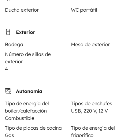
Ducha exterior
WC portátil
PROPIETARIOS
Exterior
Anunciar un vehículo
Bodega
Mesa de exterior
Contrato de alquiler
Número de sillas de
Seguros de alquiler
exterior
4
Asistencias de alquiler
Ayuda propietario
Autonomía
Tipo de energía del
Tipos de enchufes
boiler/calefacción
USB, 220 V, 12 V
Medios de pago seguros
Pago en varios plazos
Combustible
Tipo de placas de cocina
Tipo de energía del
Gas
frigorífico