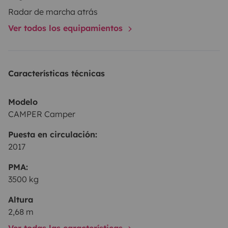
y encanto. Es la furgoneta ideal para quienes valoran
Radar de marcha atrás
el confort, el diseño y la libertad de improvisar en
Ver todos los equipamientos
ruta.
Lista para viajar, sin complicaciones. Solo tienes
que recogerla, arrancar… y dejar que la carretera te
sorprenda.
Características técnicas
Modelo
CAMPER Camper
Puesta en circulación:
2017
PMA:
3500 kg
Altura
2,68 m
Ver todas las características