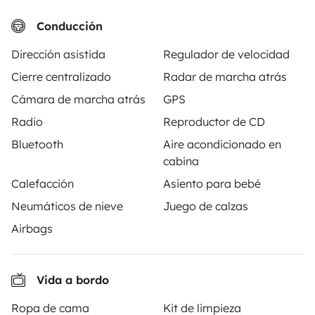
3 viajeros
4 viajeros
A partir de
5,0
65 €
5,0
Best Owner
Conducción
Dirección asistida
Regulador de velocidad
Cierre centralizado
Radar de marcha atrás
Cámara de marcha atrás
GPS
Radio
Reproductor de CD
A partir de
Solicitud de alquiler
65 €
/día
Bluetooth
Aire acondicionado en
cabina
Calefacción
Asiento para bebé
Neumáticos de nieve
Juego de calzas
Airbags
Yescapa es una plataforma que facilita y asegura el
alquiler de autocaravanas y furgonetas campers entre
particulares. La plataforma tiene el papel de
Vida a bordo
intermediario de confianza y propone una solución
llave en mano para unas vacaciones en total libertad y
Ropa de cama
Kit de limpieza