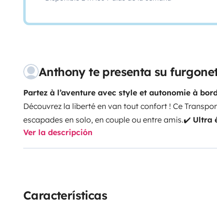
Anthony te presenta su furgon
Partez à l’aventure avec style et autonomie à bor
Découvrez la liberté en van tout confort ! Ce Transpor
escapades en solo, en couple ou entre amis.
✔️
Ultra 
Ver la descripción
fonctionnel et confortable
🔋
Batterie auxiliaire
avec
rouler
⚡
Recharge automatique
de la batterie en ro
souci 📏
Moins de 2 mètres de hauteur
: il passe pa
parking ! 🧳
Grand coffre modulable
: parfait pour v
matos de rando...
Que ce soit pour une virée sur la c
Características
road trip improvisé, ce van est prêt à vous suivre part