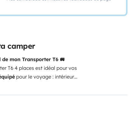
eta camper
d de mon Transporter T6 🚐
ter T6 4 places est idéal pour vos
équipé
pour le voyage : intérieur
 3 jours d’autonomie sans avoir à
ulant : autonomie prolongée sans
rtout, même sous les barres de
os valises, planches de surf,
ôte, un week-end nature ou un
out !