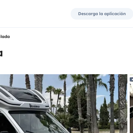
Descarga la aplicación
ilada
a