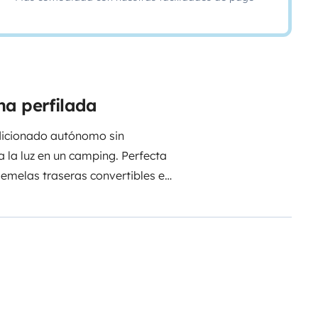
na perfilada
dicionado autónomo sin
 la luz en un camping. Perfecta
emelas traseras convertibles en
o con ducha independientes.
sensor de aparcamiento, toldo
n todo lo necesario para tu viaje
ararlo todo, solo necesitarás
e cama, toallas, vajilla, sartenes,