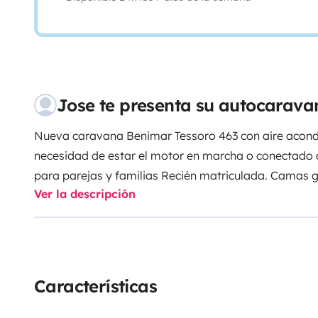
Jose te presenta su autocarava
Nueva caravana Benimar Tessoro 463 con aire acon
necesidad de estar el motor en marcha o conectado a
para parejas y familias Recién matriculada. Camas g
Ver la descripción
cama XXL más cama basculante eléctrica doble, bañ
Nevera de 140l con congelador, cámara trasera con 
exterior, etc. Ofrecemos un paquete de bienvenido co
por 120€ para que no tengas que preocuparte de prep
coger tu ropa y salir, incluye todo lo necesario: ropa d
Características
ollas, menaje de cocina, mesa y sillas de camping.