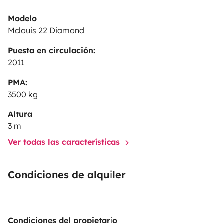
30,00 € De la fianza o contados en el logotipo
Modelo
Mclouis 22 Diamond
SERVICIO DE TRANSPORTE: estación, aeropuerto
(llegada y salida) 50,00 €.
Puesta en circulación:
2011
PMA:
3500 kg
Altura
3 m
Ver todas las características
Condiciones de alquiler
Condiciones del propietario