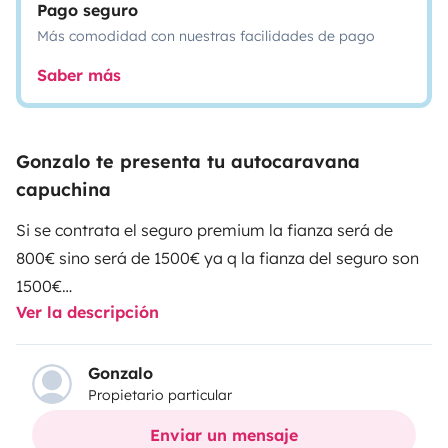
Pago seguro
Más comodidad con nuestras facilidades de pago
Saber más
Gonzalo te presenta tu autocaravana
capuchina
Si se contrata el seguro premium la fianza será de
800€ sino será de 1500€ ya q la fianza del seguro son
1500€
Ver la descripción
La autocaravana nunca fue alquilada,siempre disfrute
familiar.Tiene suspensión neumatica que hace que
Gonzalo
Propietario particular
tenga una conduccion excelente y segura,muy bien
cuidada,portabicis para tres bicis,pudiendo meter
Enviar un mensaje