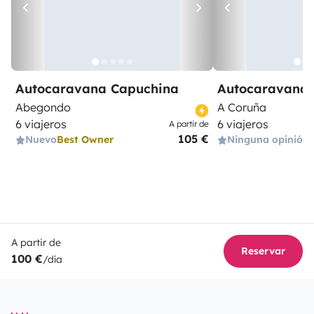
Autocaravana Capuchina
Autocaravana 
Abegondo
A Coruña
6 viajeros
6 viajeros
A partir de
105 €
Nuevo
Best Owner
Ninguna opinión
A partir de
Reservar
100 €
/día