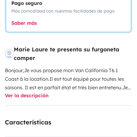
Pago seguro
Más comodidad con nuestras facilidades de pago
Saber más
Marie Laure te presenta su furgoneta
camper
Bonjour,
Je vous propose mon Van California T6.1
Coast à la location.
Il est tout équipé pour toutes les
saisons. Il est en parfait état et très bien entretenu.
Je
Ver la descripción
me tiens à votre écoute pour le préparer en fonction de
vos besoins. N'hésitez vraiment pas à me poser toutes
vos questions.
Avec plaisir pour échanger avec vous !
Características
En route pour l'aventure !! Marie-Laure ;-)