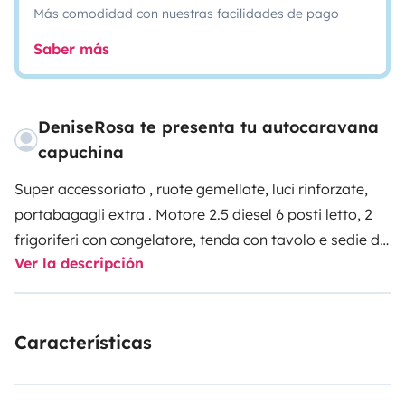
Más comodidad con nuestras facilidades de pago
Saber más
DeniseRosa te presenta tu autocaravana
capuchina
Super accessoriato , ruote gemellate, luci rinforzate,
portabagagli extra . Motore 2.5 diesel 6 posti letto, 2
frigoriferi con congelatore, tenda con tavolo e sedie da
Ver la descripción
campeggio, ruote gemellate, retro camera, aria
condizionata (220w). Ecc….
Características