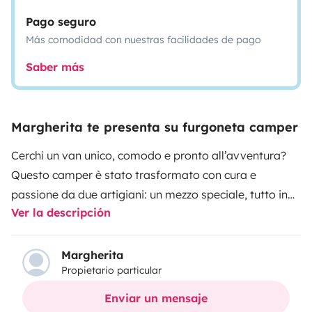
Pago seguro
Más comodidad con nuestras facilidades de pago
Saber más
Margherita te presenta su furgoneta camper
Cerchi un van unico, comodo e pronto all’avventura?
Questo camper è stato trasformato con cura e
passione da due artigiani: un mezzo speciale, tutto in
Ver la descripción
legno, che unisce il calore di una baita alla praticità di
un furgone agile. Perfetto per la sosta libera, il viaggio
on the road e i weekend immersi nella natura.
Margherita
Propietario particular
Enviar un mensaje
🛠️ Caratteristiche principali: