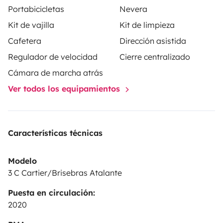
Portabicicletas
Nevera
Kit de vajilla
Kit de limpieza
🚲 Spazio e attrezzature:
Cafetera
Dirección asistida
Regulador de velocidad
Cierre centralizado
Ampio vano di carico: 3 biciclette oppure 1 moto + 1 bici
Cámara de marcha atrás
Tavolino e sedie da campeggio disponibili su richiesta
Ver todos los equipamientos
Optional extra: sacchi a pelo, biciclette, SUP e canoa
Tanti spazi per lo stoccaggio: abiti, dispensa e oggetti
personali
Características técnicas
Omologato per 3 persone durante il viaggio
Modelo
3 C Cartier/Brisebras Atalante
Puesta en circulación:
2020
Questo van è il giusto compromesso tra comfort e
libertà: perfetto per chi vuole vivere esperienze