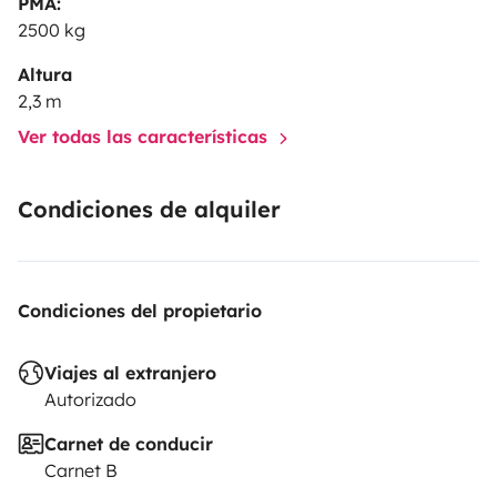
PMA:
autentiche, fuori dai soliti percorsi. Ti sentirai come a
2500 kg
casa… ma con il mondo fuori dalla finestra!
Altura
2,3 m
Scrivici per prenotare o se vuoi più info! 🌲🚐✨
Ver todas las características
Condiciones de alquiler
Condiciones del propietario
Viajes al extranjero
Autorizado
Carnet de conducir
Carnet B